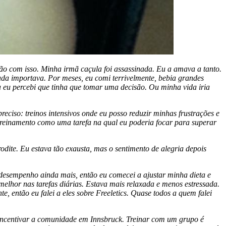
ão com isso. Minha irmã caçula foi assassinada. Eu a amava a tanto.
da importava. Por meses, eu comi terrivelmente, bebia grandes
a eu percebi que tinha que tomar uma decisão. Ou minha vida iria
eciso: treinos intensivos onde eu posso reduzir minhas frustrações e
 treinamento como uma tarefa na qual eu poderia focar para superar
dite. Eu estava tão exausta, mas o sentimento de alegria depois
esempenho ainda mais, então eu comecei a ajustar minha dieta e
elhor nas tarefas diárias. Estava mais relaxada e menos estressada.
, então eu falei a eles sobre Freeletics. Quase todos a quem falei
 incentivar a comunidade em Innsbruck. Treinar com um grupo é