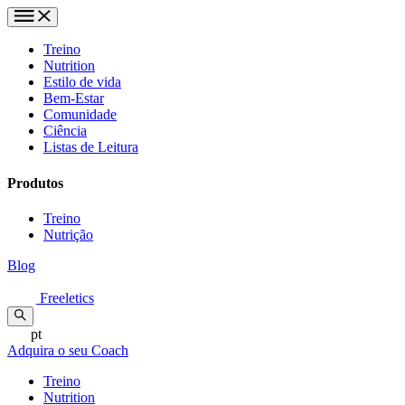
Treino
Nutrition
Estilo de vida
Bem-Estar
Comunidade
Ciência
Listas de Leitura
Produtos
Treino
Nutrição
Blog
Freeletics
pt
Adquira o seu Coach
Treino
Nutrition