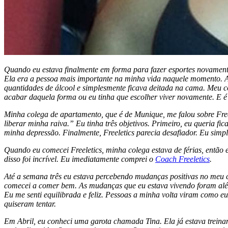
Quando eu estava finalmente em forma para fazer esportes novamente
Ela era a pessoa mais importante na minha vida naquele momento. A
quantidades de álcool e simplesmente ficava deitada na cama. Meu co
acabar daquela forma ou eu tinha que escolher viver novamente. E é
Minha colega de apartamento, que é de Munique, me falou sobre Freel
liberar minha raiva.” Eu tinha três objetivos. Primeiro, eu queria 
minha depressão. Finalmente, Freeletics parecia desafiador. Eu simpl
Quando eu comecei Freeletics, minha colega estava de férias, então 
disso foi incrível. Eu imediatamente comprei o
Coach Freeletics
.
Até a semana três eu estava percebendo mudanças positivas no meu 
comecei a comer bem. As mudanças que eu estava vivendo foram além 
Eu me senti equilibrada e feliz. Pessoas a minha volta viram como eu
quiseram tentar.
Em Abril, eu conheci uma garota chamada Tina. Ela já estava treina