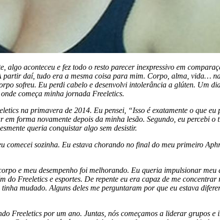
, algo aconteceu e fez todo o resto parecer inexpressivo em comparaç
 partir daí, tudo era a mesma coisa para mim. Corpo, alma, vida… na
rpo sofreu. Eu perdi cabelo e desenvolvi intolerância a glúten. Um di
 onde começa minha jornada Freeletics.
etics na primavera de 2014. Eu pensei, “Isso é exatamente o que eu pr
ficar em forma novamente depois da minha lesão. Segundo, eu percebi o
esmente queria conquistar algo sem desistir.
eu comecei sozinha. Eu estava chorando no final do meu primeiro Aphro
corpo e meu desempenho foi melhorando. Eu queria impulsionar meu d
do Freeletics e esportes. De repente eu era capaz de me concentrar m
 tinha mudado. Alguns deles me perguntaram por que eu estava diferente
ndo Freeletics por um ano. Juntas, nós começamos a liderar grupos e