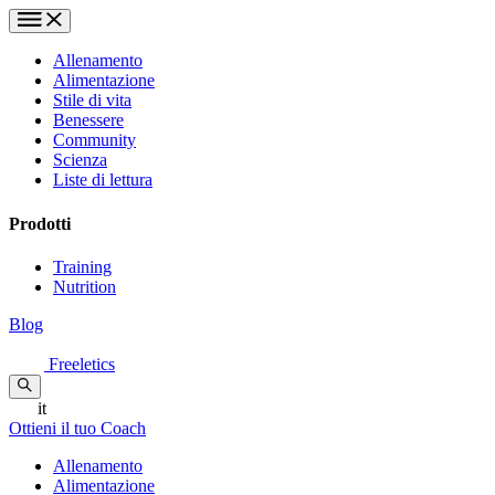
Allenamento
Alimentazione
Stile di vita
Benessere
Community
Scienza
Liste di lettura
Prodotti
Training
Nutrition
Blog
Freeletics
it
Ottieni il tuo Coach
Allenamento
Alimentazione