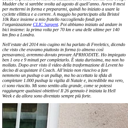
Mudder che si sarebbe svolta ad agosto di quell’anno. Avevo 8 mesi
per mettermi in forma e prepararmi, quindi ho iniziato a usare la
cyclette ellittica e a correre. A maggio ho partecipato alla Bristol
10k Race insieme a mio fratello raccogliendo fondi per
l’organizzazione
CLIC Sargent
. Poi abbiamo iniziato ad andare in
bici insieme: la prima volta per 70 km e una delle ultime per 140
km fino a Londra.
Nell’estate del 2014 mio cugino mi ha parlato di Freeletics, dicendo
che visto che eravamo piuttosto in forma (o almeno così
pensavamo), avremmo dovuto provare APRHODITE. Ho impiegato
ben 1 ora e 9 minuti per completarlo. È stata durissima, ma non ho
mollato. Dopo aver visto il video della trasformazione di Levent ho
deciso di acquistare il Coach. All’inizio non riuscivo a fare
nemmeno un pushup o un pullup, ma ho accettato la sfida di
completare 1.000 pushup la vigilia di Natale e, incredibile ma vero,
ci sono riuscito. Mi sono sentito alla grande, come se potessi
raggiungere qualsiasi obiettivo! Il 26 gennaio è iniziata la Hell
Week e da allora sono diventato sempre più forte.