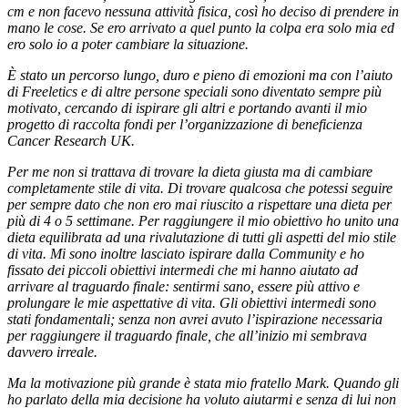
cm e non facevo nessuna attività fisica, così ho deciso di prendere in
mano le cose. Se ero arrivato a quel punto la colpa era solo mia ed
ero solo io a poter cambiare la situazione.
È stato un percorso lungo, duro e pieno di emozioni ma con l’aiuto
di Freeletics e di altre persone speciali sono diventato sempre più
motivato, cercando di ispirare gli altri e portando avanti il mio
progetto di raccolta fondi per l’organizzazione di beneficienza
Cancer Research UK.
Per me non si trattava di trovare la dieta giusta ma di cambiare
completamente stile di vita. Di trovare qualcosa che potessi seguire
per sempre dato che non ero mai riuscito a rispettare una dieta per
più di 4 o 5 settimane. Per raggiungere il mio obiettivo ho unito una
dieta equilibrata ad una rivalutazione di tutti gli aspetti del mio stile
di vita. Mi sono inoltre lasciato ispirare dalla Community e ho
fissato dei piccoli obiettivi intermedi che mi hanno aiutato ad
arrivare al traguardo finale: sentirmi sano, essere più attivo e
prolungare le mie aspettative di vita. Gli obiettivi intermedi sono
stati fondamentali; senza non avrei avuto l’ispirazione necessaria
per raggiungere il traguardo finale, che all’inizio mi sembrava
davvero irreale.
Ma la motivazione più grande è stata mio fratello Mark. Quando gli
ho parlato della mia decisione ha voluto aiutarmi e senza di lui non