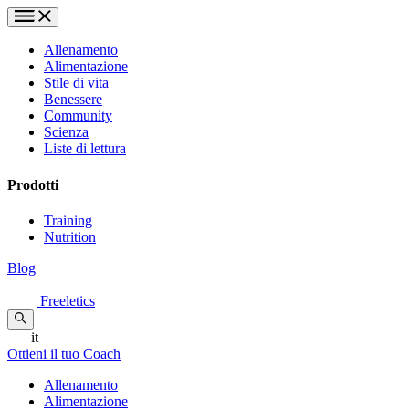
Allenamento
Alimentazione
Stile di vita
Benessere
Community
Scienza
Liste di lettura
Prodotti
Training
Nutrition
Blog
Freeletics
it
Ottieni il tuo Coach
Allenamento
Alimentazione