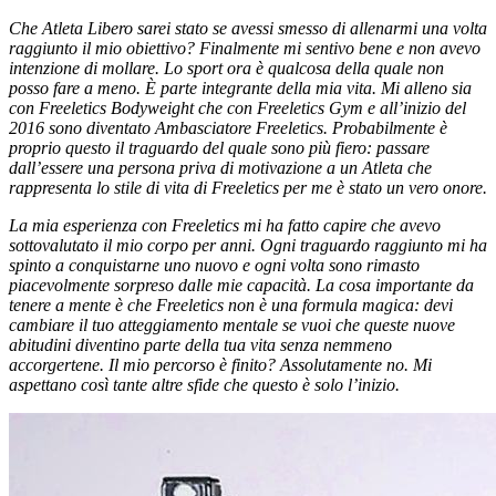
Che Atleta Libero sarei stato se avessi smesso di allenarmi una volta
raggiunto il mio obiettivo? Finalmente mi sentivo bene e non avevo
intenzione di mollare. Lo sport ora è qualcosa della quale non
posso fare a meno. È parte integrante della mia vita. Mi alleno sia
con Freeletics Bodyweight che con Freeletics Gym e all’inizio del
2016 sono diventato Ambasciatore Freeletics. Probabilmente è
proprio questo il traguardo del quale sono più fiero: passare
dall’essere una persona priva di motivazione a un Atleta che
rappresenta lo stile di vita di Freeletics per me è stato un vero onore.
La mia esperienza con Freeletics mi ha fatto capire che avevo
sottovalutato il mio corpo per anni. Ogni traguardo raggiunto mi ha
spinto a conquistarne uno nuovo e ogni volta sono rimasto
piacevolmente sorpreso dalle mie capacità. La cosa importante da
tenere a mente è che Freeletics non è una formula magica: devi
cambiare il tuo atteggiamento mentale se vuoi che queste nuove
abitudini diventino parte della tua vita senza nemmeno
accorgertene. Il mio percorso è finito? Assolutamente no. Mi
aspettano così tante altre sfide che questo è solo l’inizio.