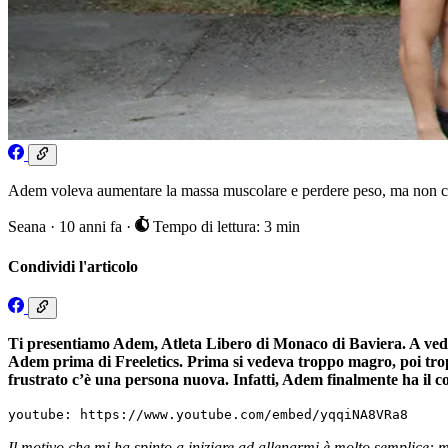
Adem voleva aumentare la massa muscolare e perdere peso, ma non ci è 
Seana
·
10 anni fa
·
Tempo di lettura: 3 min
Condividi l'articolo
Ti presentiamo Adem, Atleta Libero di Monaco di Baviera. A vederlo
Adem prima di Freeletics. Prima si vedeva troppo magro, poi trop
frustrato c’è una persona nuova. Infatti, Adem finalmente ha il cor
youtube: https://www.youtube.com/embed/yqqiNA8VRa8
Il motivo che mi ha spinto a iniziare ad allenarmi è molto semplice: m