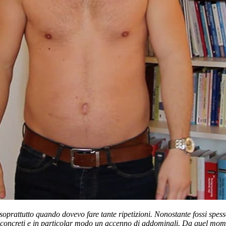
 soprattutto quando dovevo fare tante ripetizioni. Nonostante fossi spess
ati concreti e in particolar modo un accenno di addominali. Da quel mo