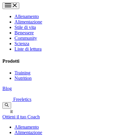
Allenamento
Alimentazione
Stile di vita
Benessere
Community
Scienza
Liste di lettura
Prodotti
Training
Nutrition
Blog
Freeletics
it
Ottieni il tuo Coach
Allenamento
Alimentazione