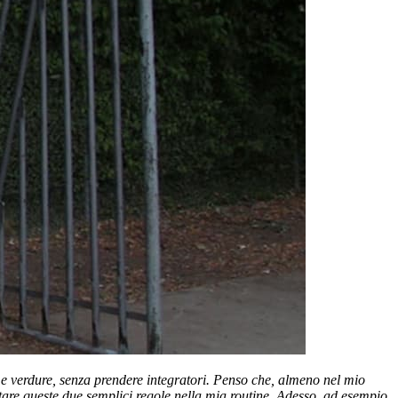
o e verdure, senza prendere integratori. Penso che, almeno nel mio
tare queste due semplici regole nella mia routine. Adesso, ad esempio,