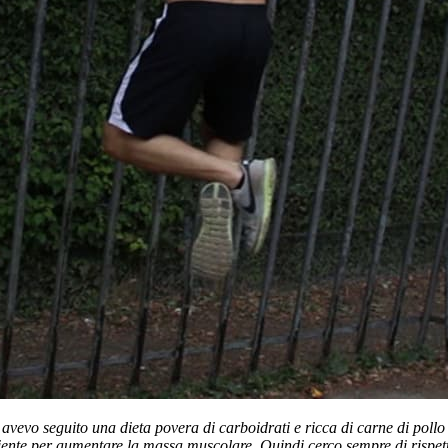
 avevo seguito una dieta povera di carboidrati e ricca di carne di poll
ficiente per aumentare la massa muscolare. Quindi cerco sempre di rispet