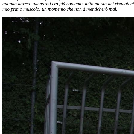
quando dovevo allenarmi ero più contento, tutto merito dei risultati c
mio primo muscolo: un momento che non dimenticherò mai.