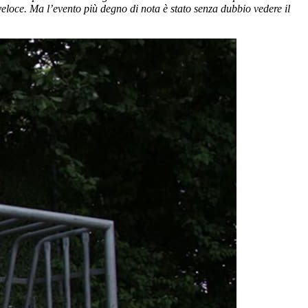
veloce. Ma l’evento più degno di nota è stato senza dubbio vedere il