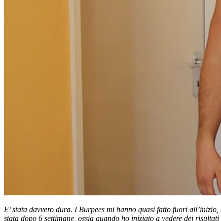
E’ stata davvero dura. I Burpees mi hanno quasi fatto fuori all’inizio,
stata dopo 6 settimane, ossia quando ho iniziato a vedere dei risult