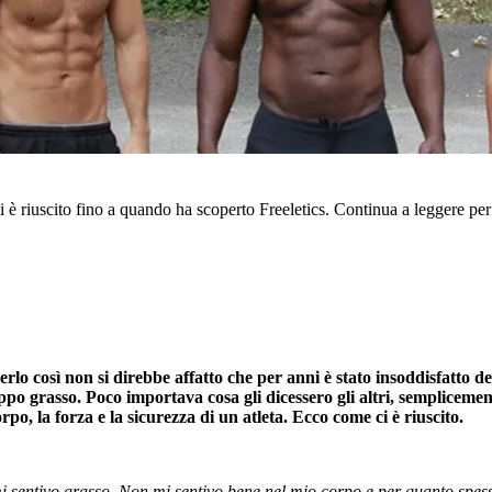
riuscito fino a quando ha scoperto Freeletics. Continua a leggere per 
 così non si direbbe affatto che per anni è stato insoddisfatto del 
po grasso. Poco importava cosa gli dicessero gli altri, sempliceme
po, la forza e la sicurezza di un atleta. Ecco come ci è riuscito.
i sentivo grasso. Non mi sentivo bene nel mio corpo e per quanto spesso 