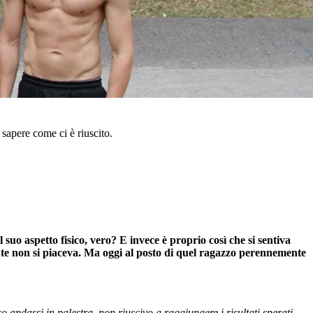
sapere come ci è riuscito.
suo aspetto fisico, vero? E invece è proprio così che si sentiva
nte non si piaceva. Ma oggi al posto di quel ragazzo perennemente
andassi in palestra, non riuscivo a raggiungere i risultati sperati.