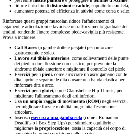
prevenire
fascite plantare
e proteggere il
tendine d'Achille
;
ridurre il rischio di
distorsioni e cadute
, soprattutto con l'età;
aumentare potenza ed efficienza in attività come corsa o salto.
Rinforzare questi gruppi muscolari riduce l'affaticamento di
legamenti e articolazioni e favorisce un rafforzamento graduale dei
tendini, rendendo l'intero complesso piede-caviglia più resistente.
Prova a includere:
Calf Raises
(a gambe dritte e piegate) per rinforzare
gastrocnemio e soleo.
Lavoro sul tibiale anteriore
, come sollevamenti delle punte
dei piedi o dorsiflessione con elastico, per prevenire la
sindrome tibiale anteriore e migliorare il controllo del piede.
Esercizi per i piedi
, come arricciare un asciugamano con le
dita, aprire e separare le dita o usare una banda elastica per
rinforzare dita e arco.
Esercizi per i glutei
, come Clamshells e Hip Thrusts, per
migliorare l'allineamento degli arti inferiori.
Usa
un ampio raggio di movimento (ROM)
negli esercizi,
per migliorare forza e mobilità lungo tutta l'escursione
articolare.
Inserisci
esercizi a una gamba sola
(come i Romanian
Deadlifts o i Box Step Ups) per stimolare equilibrio e
migliorare la
propriocezione
, ossia la capacità del corpo di
percepire la propria posizione nello spazio.