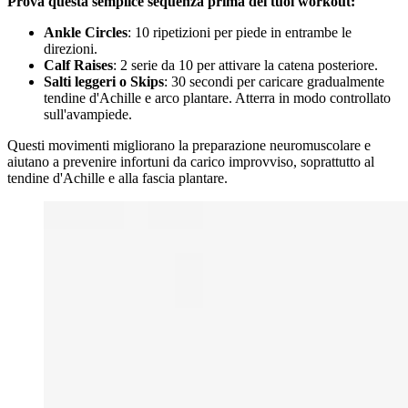
Prova questa semplice sequenza prima dei tuoi workout:
Ankle Circles
: 10 ripetizioni per piede in entrambe le
direzioni.
Calf Raises
: 2 serie da 10 per attivare la catena posteriore.
Salti leggeri o Skips
: 30 secondi per caricare gradualmente
tendine d'Achille e arco plantare. Atterra in modo controllato
sull'avampiede.
Questi movimenti migliorano la preparazione neuromuscolare e
aiutano a prevenire infortuni da carico improvviso, soprattutto al
tendine d'Achille e alla fascia plantare.