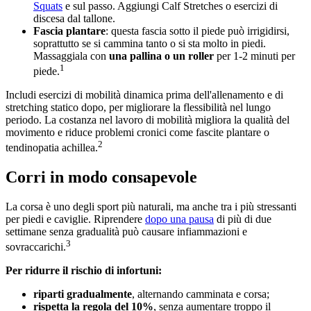
Squats
e sul passo. Aggiungi Calf Stretches o esercizi di
discesa dal tallone.
Fascia plantare
: questa fascia sotto il piede può irrigidirsi,
soprattutto se si cammina tanto o si sta molto in piedi.
Massaggiala con
una pallina o un roller
per 1-2 minuti per
1
piede.
Includi esercizi di mobilità dinamica prima dell'allenamento e di
stretching statico dopo, per migliorare la flessibilità nel lungo
periodo. La costanza nel lavoro di mobilità migliora la qualità del
movimento e riduce problemi cronici come fascite plantare o
2
tendinopatia achillea.
Corri in modo consapevole
La corsa è uno degli sport più naturali, ma anche tra i più stressanti
per piedi e caviglie. Riprendere
dopo una pausa
di più di due
settimane senza gradualità può causare infiammazioni e
3
sovraccarichi.
Per ridurre il rischio di infortuni:
riparti gradualmente
, alternando camminata e corsa;
rispetta la regola del 10%
, senza aumentare troppo il