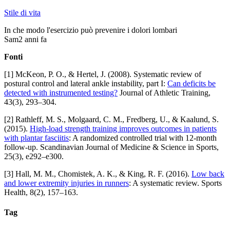
Stile di vita
In che modo l'esercizio può prevenire i dolori lombari
Sam
2 anni fa
Fonti
[1] McKeon, P. O., & Hertel, J. (2008). Systematic review of
postural control and lateral ankle instability, part I:
Can deficits be
detected with instrumented testing?
Journal of Athletic Training,
43(3), 293–304.
[2] Rathleff, M. S., Molgaard, C. M., Fredberg, U., & Kaalund, S.
(2015).
High-load strength training improves outcomes in patients
with plantar fasciitis
: A randomized controlled trial with 12-month
follow-up. Scandinavian Journal of Medicine & Science in Sports,
25(3), e292–e300.
[3] Hall, M. M., Chomistek, A. K., & King, R. F. (2016).
Low back
and lower extremity injuries in runners
: A systematic review. Sports
Health, 8(2), 157–163.
Tag