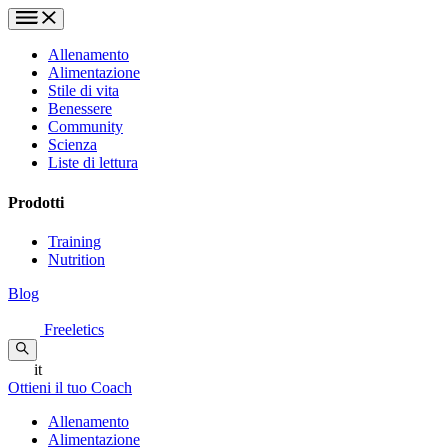
Allenamento
Alimentazione
Stile di vita
Benessere
Community
Scienza
Liste di lettura
Prodotti
Training
Nutrition
Blog
Freeletics
it
Ottieni il tuo Coach
Allenamento
Alimentazione