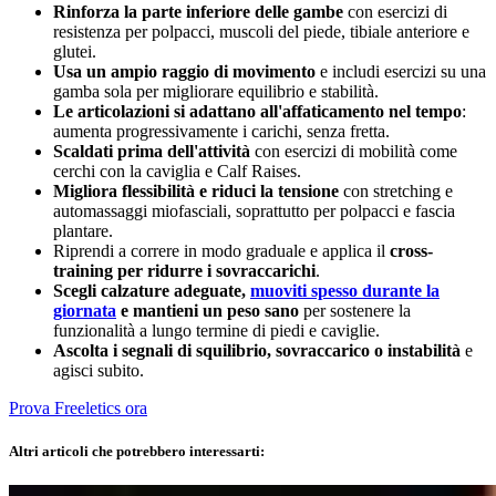
Rinforza la parte inferiore delle gambe
con esercizi di
resistenza per polpacci, muscoli del piede, tibiale anteriore e
glutei.
Usa un ampio raggio di movimento
e includi esercizi su una
gamba sola per migliorare equilibrio e stabilità.
Le articolazioni si adattano all'affaticamento nel tempo
:
aumenta progressivamente i carichi, senza fretta.
Scaldati prima dell'attività
con esercizi di mobilità come
cerchi con la caviglia e Calf Raises.
Migliora flessibilità e riduci la tensione
con stretching e
automassaggi miofasciali, soprattutto per polpacci e fascia
plantare.
Riprendi a correre in modo graduale e applica il
cross-
training per ridurre i sovraccarichi
.
Scegli calzature adeguate,
muoviti spesso durante la
giornata
e mantieni un peso sano
per sostenere la
funzionalità a lungo termine di piedi e caviglie.
Ascolta i segnali di squilibrio, sovraccarico o instabilità
e
agisci subito.
Prova Freeletics ora
Altri articoli che potrebbero interessarti: