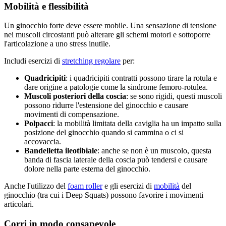
Mobilità e flessibilità
Un ginocchio forte deve essere mobile. Una sensazione di tensione
nei muscoli circostanti può alterare gli schemi motori e sottoporre
l'articolazione a uno stress inutile.
Includi esercizi di
stretching regolare
per:
Quadricipiti
: i quadricipiti contratti possono tirare la rotula e
dare origine a patologie come la sindrome femoro-rotulea.
Muscoli posteriori della coscia
: se sono rigidi, questi muscoli
possono ridurre l'estensione del ginocchio e causare
movimenti di compensazione.
Polpacci
: la mobilità limitata della caviglia ha un impatto sulla
posizione del ginocchio quando si cammina o ci si
accovaccia.
Bandelletta ileotibiale
: anche se non è un muscolo, questa
banda di fascia laterale della coscia può tendersi e causare
dolore nella parte esterna del ginocchio.
Anche l'utilizzo del
foam roller
e gli esercizi di
mobilità
del
ginocchio (tra cui i Deep Squats) possono favorire i movimenti
articolari.
Corri in modo consapevole