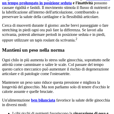
un tempo prolungato in posizione seduta
e l'inattività
possono
causare rigidità e fastidi. Il movimento stimola il flusso di nutrienti e
la lubrificazione all'interno dell'articolazione, contribuendo a
preservare la salute della cartilagine e la flessibilità articolare.
Cerca di muoverti durante il giorno: anche brevi passeggiate o fare
stretching in piedi ogni ora può fare la differenza. Se lavori alla
scrivania, potresti alternare periodi in posizione seduta e in piedi,
2
oppure utilizzare un tapis roulant da scrivania.
Mantieni un peso nella norma
Ogni chilo in più aumenta lo stress sulle ginocchia, soprattutto nelle
attività come camminare o salire le scale. Col passare del tempo
questo carico meccanico può aumentare il rischio di degenerazione
articolare e di patologie come l'osteoartrite.
Mantenere un peso sano riduce questa pressione e migliora la
longevità del ginocchio. Ma non parliamo solo di tenere d'occhio le
calorie assunte e quelle bruciate.
Un'alimentazione
ben bilanciata
favorisce la salute delle ginocchia
in diversi modi:
I cibi ricchi di nutrienti favoriscono la
riparazione di ossa e