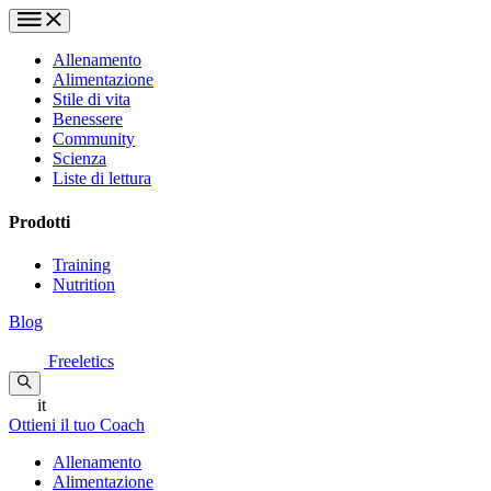
Allenamento
Alimentazione
Stile di vita
Benessere
Community
Scienza
Liste di lettura
Prodotti
Training
Nutrition
Blog
Freeletics
it
Ottieni il tuo Coach
Allenamento
Alimentazione