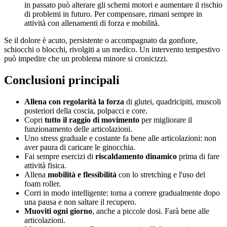
in passato può alterare gli schemi motori e aumentare il rischio
di problemi in futuro. Per compensare, rimani sempre in
attività con allenamenti di forza e mobilità.
Se il dolore è acuto, persistente o accompagnato da gonfiore,
schiocchi o blocchi, rivolgiti a un medico. Un intervento tempestivo
può impedire che un problema minore si cronicizzi.
Conclusioni principali
Allena con regolarità la forza
di glutei, quadricipiti, muscoli
posteriori della coscia, polpacci e core.
Copri
tutto il raggio di movimento
per migliorare il
funzionamento delle articolazioni.
Uno stress graduale e costante fa bene alle articolazioni: non
aver paura di caricare le ginocchia.
Fai sempre esercizi di
riscaldamento dinamico
prima di fare
attività fisica.
Allena
mobilità e flessibilità
con lo stretching e l'uso del
foam roller.
Corri in modo intelligente: torna a correre gradualmente dopo
una pausa e non saltare il recupero.
Muoviti ogni giorno
, anche a piccole dosi. Farà bene alle
articolazioni.