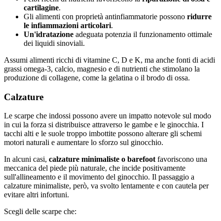
cartilagine
.
Gli alimenti con proprietà antinfiammatorie possono
ridurre
le infiammazioni articolari
.
Un'idratazione
adeguata potenzia il funzionamento ottimale
dei liquidi sinoviali.
Assumi alimenti ricchi di vitamine C, D e K, ma anche fonti di acidi
grassi omega-3, calcio, magnesio e di nutrienti che stimolano la
produzione di collagene, come la gelatina o il brodo di ossa.
Calzature
Le scarpe che indossi possono avere un impatto notevole sul modo
in cui la forza si distribuisce attraverso le gambe e le ginocchia. I
tacchi alti e le suole troppo imbottite possono alterare gli schemi
motori naturali e aumentare lo sforzo sul ginocchio.
In alcuni casi,
calzature minimaliste o barefoot
favoriscono una
meccanica del piede più naturale, che incide positivamente
sull'allineamento e il movimento del ginocchio. Il passaggio a
calzature minimaliste, però, va svolto lentamente e con cautela per
evitare altri infortuni.
Scegli delle scarpe che: