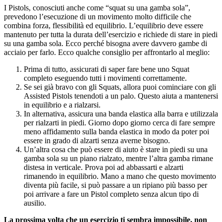
I Pistols, conosciuti anche come “squat su una gamba sola”,
prevedono l’esecuzione di un movimento molto difficile che
combina forza, flessibilità ed equilibrio. L’equilibrio deve essere
mantenuto per tutta la durata dell’esercizio e richiede di stare in piedi
su una gamba sola. Ecco perché bisogna avere davvero gambe di
acciaio per farlo. Ecco qualche consiglio per affrontarlo al meglio:
Prima di tutto, assicurati di saper fare bene uno Squat
completo eseguendo tutti i movimenti correttamente.
Se sei già bravo con gli Squats, allora puoi cominciare con gli
Assisted Pistols tenendoti a un palo. Questo aiuta a mantenersi
in equilibrio e a rialzarsi.
In alternativa, assicura una banda elastica alla barra e utilizzala
per rialzarti in piedi. Giorno dopo giorno cerca di fare sempre
meno affidamento sulla banda elastica in modo da poter poi
essere in grado di alzarti senza averne bisogno.
Un’altra cosa che può essere di aiuto è stare in piedi su una
gamba sola su un piano rialzato, mentre l’altra gamba rimane
distesa in verticale. Prova poi ad abbassarti e alzarti
rimanendo in equilibrio. Mano a mano che questo movimento
diventa più facile, si può passare a un ripiano più basso per
poi arrivare a fare un Pistol completo senza alcun tipo di
ausilio.
La prossima volta che un esercizio ti sembra impossibile, non