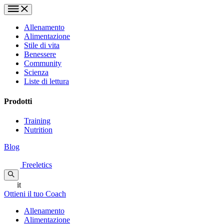
Allenamento
Alimentazione
Stile di vita
Benessere
Community
Scienza
Liste di lettura
Prodotti
Training
Nutrition
Blog
Freeletics
it
Ottieni il tuo Coach
Allenamento
Alimentazione