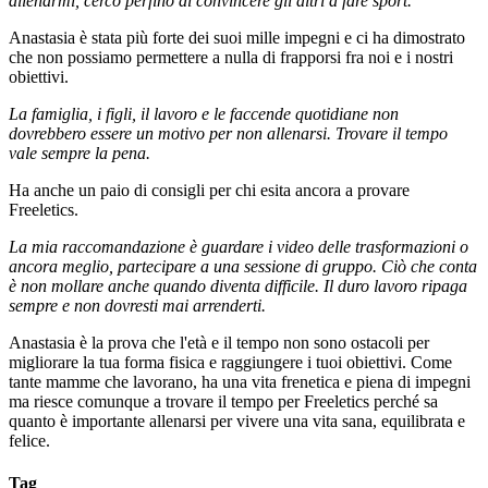
allenarmi, cerco perfino di convincere gli altri a fare sport.
Anastasia è stata più forte dei suoi mille impegni e ci ha dimostrato
che non possiamo permettere a nulla di frapporsi fra noi e i nostri
obiettivi.
La famiglia, i figli, il lavoro e le faccende quotidiane non
dovrebbero essere un motivo per non allenarsi. Trovare il tempo
vale sempre la pena.
Ha anche un paio di consigli per chi esita ancora a provare
Freeletics.
La mia raccomandazione è guardare i video delle trasformazioni o
ancora meglio, partecipare a una sessione di gruppo. Ciò che conta
è non mollare anche quando diventa difficile. Il duro lavoro ripaga
sempre e non dovresti mai arrenderti.
Anastasia è la prova che l'età e il tempo non sono ostacoli per
migliorare la tua forma fisica e raggiungere i tuoi obiettivi. Come
tante mamme che lavorano, ha una vita frenetica e piena di impegni
ma riesce comunque a trovare il tempo per Freeletics perché sa
quanto è importante allenarsi per vivere una vita sana, equilibrata e
felice.
Tag