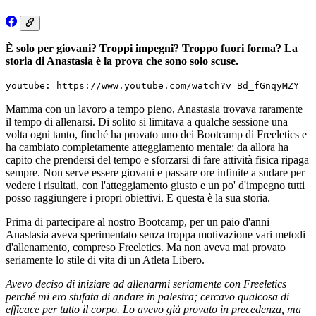
È solo per giovani? Troppi impegni? Troppo fuori forma? La
storia di Anastasia è la prova che sono solo scuse.
youtube: https://www.youtube.com/watch?v=Bd_fGnqyMZY
Mamma con un lavoro a tempo pieno, Anastasia trovava raramente
il tempo di allenarsi. Di solito si limitava a qualche sessione una
volta ogni tanto, finché ha provato uno dei Bootcamp di Freeletics e
ha cambiato completamente atteggiamento mentale: da allora ha
capito che prendersi del tempo e sforzarsi di fare attività fisica ripaga
sempre. Non serve essere giovani e passare ore infinite a sudare per
vedere i risultati, con l'atteggiamento giusto e un po' d'impegno tutti
posso raggiungere i propri obiettivi. E questa è la sua storia.
Prima di partecipare al nostro Bootcamp, per un paio d'anni
Anastasia aveva sperimentato senza troppa motivazione vari metodi
d'allenamento, compreso Freeletics. Ma non aveva mai provato
seriamente lo stile di vita di un Atleta Libero.
Avevo deciso di iniziare ad allenarmi seriamente con Freeletics
perché mi ero stufata di andare in palestra; cercavo qualcosa di
efficace per tutto il corpo. Lo avevo già provato in precedenza, ma