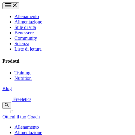
Allenamento
Alimentazione
Stile di vita
Benessere
Community
Scienza
Liste di lettura
Prodotti
Training
Nutrition
Blog
Freeletics
it
Ottieni il tuo Coach
Allenamento
Alimentazione