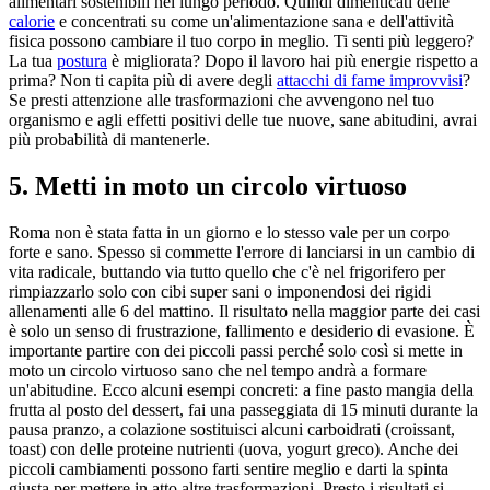
alimentari sostenibili nel lungo periodo. Quindi dimenticati delle
calorie
e concentrati su come un'alimentazione sana e dell'attività
fisica possono cambiare il tuo corpo in meglio. Ti senti più leggero?
La tua
postura
è migliorata? Dopo il lavoro hai più energie rispetto a
prima? Non ti capita più di avere degli
attacchi di fame improvvisi
?
Se presti attenzione alle trasformazioni che avvengono nel tuo
organismo e agli effetti positivi delle tue nuove, sane abitudini, avrai
più probabilità di mantenerle.
5. Metti in moto un circolo virtuoso
Roma non è stata fatta in un giorno e lo stesso vale per un corpo
forte e sano. Spesso si commette l'errore di lanciarsi in un cambio di
vita radicale, buttando via tutto quello che c'è nel frigorifero per
rimpiazzarlo solo con cibi super sani o imponendosi dei rigidi
allenamenti alle 6 del mattino. Il risultato nella maggior parte dei casi
è solo un senso di frustrazione, fallimento e desiderio di evasione. È
importante partire con dei piccoli passi perché solo così si mette in
moto un circolo virtuoso sano che nel tempo andrà a formare
un'abitudine. Ecco alcuni esempi concreti: a fine pasto mangia della
frutta al posto del dessert, fai una passeggiata di 15 minuti durante la
pausa pranzo, a colazione sostituisci alcuni carboidrati (croissant,
toast) con delle proteine nutrienti (uova, yogurt greco). Anche dei
piccoli cambiamenti possono farti sentire meglio e darti la spinta
giusta per mettere in atto altre trasformazioni. Presto i risultati si