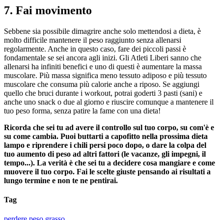
7. Fai movimento
Sebbene sia possibile dimagrire anche solo mettendosi a dieta, è
molto difficile mantenere il peso raggiunto senza allenarsi
regolarmente. Anche in questo caso, fare dei piccoli passi è
fondamentale se sei ancora agli inizi. Gli Atleti Liberi sanno che
allenarsi ha infiniti benefici e uno di questi è aumentare la massa
muscolare. Più massa significa meno tessuto adiposo e più tessuto
muscolare che consuma più calorie anche a riposo. Se aggiungi
quello che bruci durante i workout, potrai goderti 3 pasti (sani) e
anche uno snack o due al giorno e riuscire comunque a mantenere il
tuo peso forma, senza patire la fame con una dieta!
Ricorda che sei tu ad avere il controllo sul tuo corpo, su com'è e
su come cambia. Puoi buttarti a capofitto nella prossima dieta
lampo e riprendere i chili persi poco dopo, o dare la colpa del
tuo aumento di peso ad altri fattori (le vacanze, gli impegni, il
tempo...). La verità è che sei tu a decidere cosa mangiare e come
muovere il tuo corpo. Fai le scelte giuste pensando ai risultati a
lungo termine e non te ne pentirai.
Tag
perdere peso
grasso