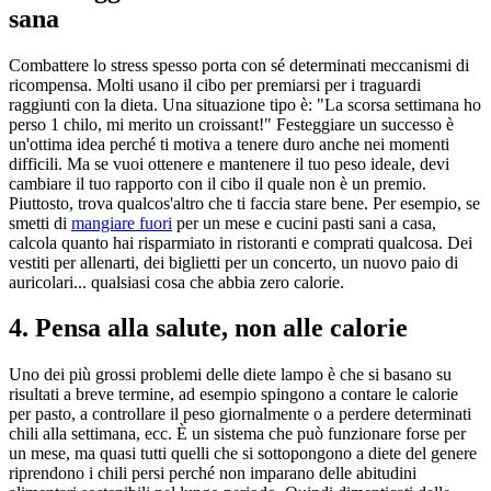
sana
Combattere lo stress spesso porta con sé determinati meccanismi di
ricompensa. Molti usano il cibo per premiarsi per i traguardi
raggiunti con la dieta. Una situazione tipo è: "La scorsa settimana ho
perso 1 chilo, mi merito un croissant!" Festeggiare un successo è
un'ottima idea perché ti motiva a tenere duro anche nei momenti
difficili. Ma se vuoi ottenere e mantenere il tuo peso ideale, devi
cambiare il tuo rapporto con il cibo il quale non è un premio.
Piuttosto, trova qualcos'altro che ti faccia stare bene. Per esempio, se
smetti di
mangiare fuori
per un mese e cucini pasti sani a casa,
calcola quanto hai risparmiato in ristoranti e comprati qualcosa. Dei
vestiti per allenarti, dei biglietti per un concerto, un nuovo paio di
auricolari... qualsiasi cosa che abbia zero calorie.
4. Pensa alla salute, non alle calorie
Uno dei più grossi problemi delle diete lampo è che si basano su
risultati a breve termine, ad esempio spingono a contare le calorie
per pasto, a controllare il peso giornalmente o a perdere determinati
chili alla settimana, ecc. È un sistema che può funzionare forse per
un mese, ma quasi tutti quelli che si sottopongono a diete del genere
riprendono i chili persi perché non imparano delle abitudini