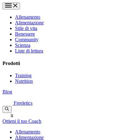
Allenamento
Alimentazione
Stile di vita
Benessere
Community
Scienza
Liste di lettura
Prodotti
Training
Nutrition
Blog
Freeletics
it
Ottieni il tuo Coach
Allenamento
Alimentazione