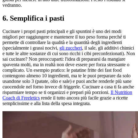
vedranno.
6. Semplifica i pasti
Cucinare i propri pasti principali e gli spuntini è uno dei modi
migliori per raggiungere e mantenere il tuo peso forma perché ti
permette di controllare la qualità e la quantità degli ingredienti
(specialmente i grassi nocivi,
gli zuccheri
, il sale, gli additivi chimici
e tutte le altre sostanze di cui sono ricchi i cibi preconfezionati). Non
sai cucinare? Non preoccuparti: l'idea di prepararsi da mangiare
spaventa molti, ma in realtà non deve essere per forza stressante o
complicato. Un esempio pratico: le patatine fritte dei fast food
contengono almeno 10 ingredienti, ma te le puoi preparare da solo
usandone solo 3 (patate, olio e sale) e puoi anche renderle più sane
cuocendole nel forno invece di friggerle. Cucinare a casa ti fa anche
risparmiare tempo se ti organizzi e prepari più porzioni.
Il Nutrition
Coach di Freeletics
rende il tutto ancora più facile grazie a ricette
semplicissime e alla lista della spesa integrata.