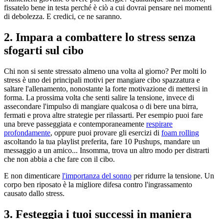
fissatelo bene in testa perché è ciò a cui dovrai pensare nei momenti
di debolezza. E credici, ce ne saranno.
2. Impara a combattere lo stress senza
sfogarti sul cibo
Chi non si sente stressato almeno una volta al giorno? Per molti lo
stress è uno dei principali motivi per mangiare cibo spazzatura e
saltare l'allenamento, nonostante la forte motivazione di mettersi in
forma. La prossima volta che senti salire la tensione, invece di
assecondare l'impulso di mangiare qualcosa o di bere una birra,
fermati e prova altre strategie per rilassarti. Per esempio puoi fare
una breve passeggiata e contemporaneamente
respirare
profondamente
, oppure puoi provare gli esercizi di
foam rolling
ascoltando la tua playlist preferita, fare 10 Pushups, mandare un
messaggio a un amico... Insomma, trova un altro modo per distrarti
che non abbia a che fare con il cibo.
E non dimenticare
l'importanza del sonno
per ridurre la tensione. Un
corpo ben riposato è la migliore difesa contro l'ingrassamento
causato dallo stress.
3. Festeggia i tuoi successi in maniera