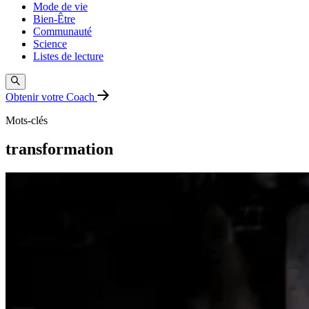
Mode de vie
Bien-Être
Communauté
Science
Listes de lecture
Obtenir votre Coach
Mots-clés
transformation