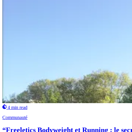
4 min read
Communauté
“Freeletics Bodyweight et Running : le sec