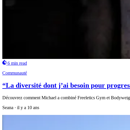
6 min read
Communauté
“La diversité dont j’ai besoin pour progre
Découvrez comment Michael a combiné Freeletics Gym et Bodyweight p
Seana
·
il y a 10 ans