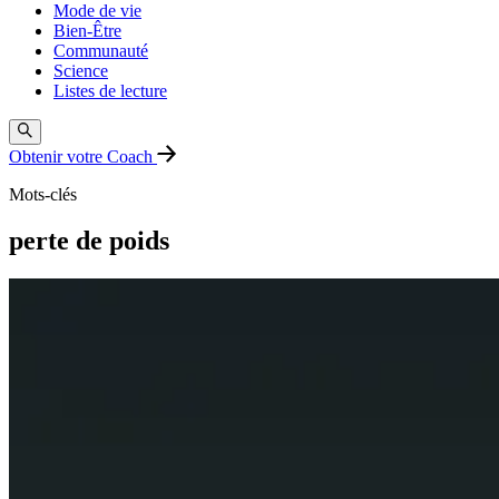
Mode de vie
Bien-Être
Communauté
Science
Listes de lecture
Obtenir votre Coach
Mots-clés
perte de poids