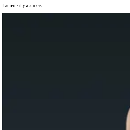
Lauren
·
il y a 2 mois