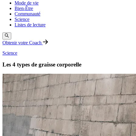
Mode de vie
Bien-Être
Communauté
Science
Listes de lecture
Obtenir votre Coach
Science
Les 4 types de graisse corporelle