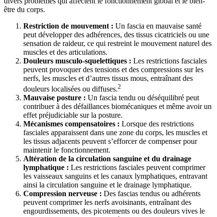
divers problèmes qui affectent le fonctionnement global et le bien-
être du corps.
Restriction de mouvement :
Un fascia en mauvaise santé
peut développer des adhérences, des tissus cicatriciels ou une
sensation de raideur, ce qui restreint le mouvement naturel des
muscles et des articulations.
Douleurs musculo-squelettiques :
Les restrictions fasciales
peuvent provoquer des tensions et des compressions sur les
nerfs, les muscles et d’autres tissus mous, entraînant des
2
douleurs localisées ou diffuses.
Mauvaise posture :
Un fascia tendu ou déséquilibré peut
contribuer à des défaillances biomécaniques et même avoir un
effet préjudiciable sur la posture.
Mécanismes compensatoires :
Lorsque des restrictions
fasciales apparaissent dans une zone du corps, les muscles et
les tissus adjacents peuvent s’efforcer de compenser pour
maintenir le fonctionnement.
Altération de la circulation sanguine et du drainage
lymphatique :
Les restrictions fasciales peuvent comprimer
les vaisseaux sanguins et les canaux lymphatiques, entravant
ainsi la circulation sanguine et le drainage lymphatique.
Compression nerveuse :
Des fascias tendus ou adhérents
peuvent comprimer les nerfs avoisinants, entraînant des
engourdissements, des picotements ou des douleurs vives le