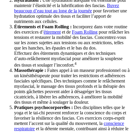
Hydratation :
Une hydratation adéquate est essentielle pour
maintenir l’élasticité et la lubrification des fascias.
Buvez
beaucoup d’eau tout au long de la journée
pour favoriser une
hydratation optimale des tissus et faciliter l’apport de
nutriments aux cellules.
Étirements et Foam Rolling :
Incorporez dans votre routine
des exercices d’
étirement
et de
Foam Rolling
pour relâcher les
tensions et restaurer la mobilité des fascias. Concentrez-vous
sur les zones sujettes aux tensions ou aux restrictions, telles
que les hanches, les épaules et le bas du dos.
Effectuez des étirements dynamiques et des techniques
d’auto-relâchement myofascial pour améliorer la souplesse
4
des tissus et soulager l’inconfort.
Massothérapie :
Faites appel à un masseur professionnel ou à
un kinésithérapeute pour traiter les restrictions et adhérences
fasciales spécifiques. Des techniques comme le relâchement
myofascial, le massage des tissus profonds et la thérapie des
points gâchettes peuvent aider à désagréger les tissus
cicatriciels, à libérer les adhérences, à améliorer la mobilité
des tissus et même à soulager la douleur.
Pratiques psychocorporelles :
Des disciplines telles que le
yoga et le tai-chi peuvent renforcer la conscience du corps et
favoriser la résilience des fascias. Ces exercices corps-esprit
mettent l’accent sur la qualité du mouvement, la
conscience
respiratoire
et la détente mentale, contribuant ainsi à réduire le