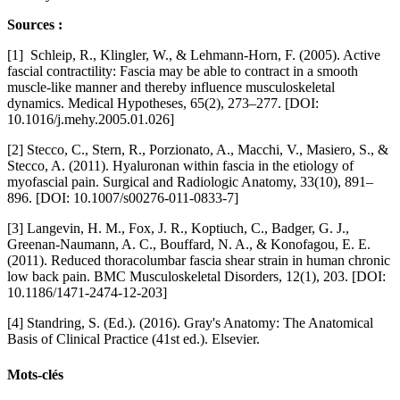
Sources :
[1] Schleip, R., Klingler, W., & Lehmann-Horn, F. (2005). Active
fascial contractility: Fascia may be able to contract in a smooth
muscle-like manner and thereby influence musculoskeletal
dynamics. Medical Hypotheses, 65(2), 273–277. [DOI:
10.1016/j.mehy.2005.01.026]
[2] Stecco, C., Stern, R., Porzionato, A., Macchi, V., Masiero, S., &
Stecco, A. (2011). Hyaluronan within fascia in the etiology of
myofascial pain. Surgical and Radiologic Anatomy, 33(10), 891–
896. [DOI: 10.1007/s00276-011-0833-7]
[3] Langevin, H. M., Fox, J. R., Koptiuch, C., Badger, G. J.,
Greenan-Naumann, A. C., Bouffard, N. A., & Konofagou, E. E.
(2011). Reduced thoracolumbar fascia shear strain in human chronic
low back pain. BMC Musculoskeletal Disorders, 12(1), 203. [DOI:
10.1186/1471-2474-12-203]
[4] Standring, S. (Ed.). (2016). Gray's Anatomy: The Anatomical
Basis of Clinical Practice (41st ed.). Elsevier.
Mots-clés