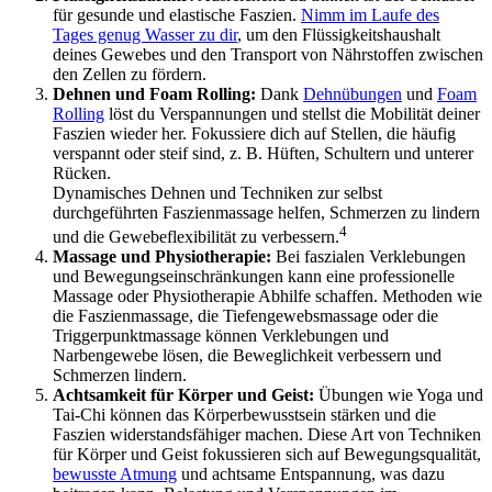
für gesunde und elastische Faszien.
Nimm im Laufe des
Tages genug Wasser zu dir
, um den Flüssigkeitshaushalt
deines Gewebes und den Transport von Nährstoffen zwischen
den Zellen zu fördern.
Dehnen und Foam Rolling:
Dank
Dehnübungen
und
Foam
Rolling
löst du Verspannungen und stellst die Mobilität deiner
Faszien wieder her. Fokussiere dich auf Stellen, die häufig
verspannt oder steif sind, z. B. Hüften, Schultern und unterer
Rücken.
Dynamisches Dehnen und Techniken zur selbst
durchgeführten Faszienmassage helfen, Schmerzen zu lindern
4
und die Gewebeflexibilität zu verbessern.
Massage und Physiotherapie:
Bei faszialen Verklebungen
und Bewegungseinschränkungen kann eine professionelle
Massage oder Physiotherapie Abhilfe schaffen. Methoden wie
die Faszienmassage, die Tiefengewebsmassage oder die
Triggerpunktmassage können Verklebungen und
Narbengewebe lösen, die Beweglichkeit verbessern und
Schmerzen lindern.
Achtsamkeit für Körper und Geist:
Übungen wie Yoga und
Tai-Chi können das Körperbewusstsein stärken und die
Faszien widerstandsfähiger machen. Diese Art von Techniken
für Körper und Geist fokussieren sich auf Bewegungsqualität,
bewusste Atmung
und achtsame Entspannung, was dazu