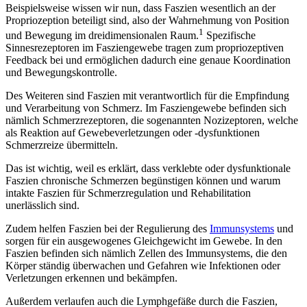
Beispielsweise wissen wir nun, dass Faszien wesentlich an der
Propriozeption beteiligt sind, also der Wahrnehmung von Position
1
und Bewegung im dreidimensionalen Raum.
Spezifische
Sinnesrezeptoren im Fasziengewebe tragen zum propriozeptiven
Feedback bei und ermöglichen dadurch eine genaue Koordination
und Bewegungskontrolle.
Des Weiteren sind Faszien mit verantwortlich für die Empfindung
und Verarbeitung von Schmerz. Im Fasziengewebe befinden sich
nämlich Schmerzrezeptoren, die sogenannten Nozizeptoren, welche
als Reaktion auf Gewebeverletzungen oder -dysfunktionen
Schmerzreize übermitteln.
Das ist wichtig, weil es erklärt, dass verklebte oder dysfunktionale
Faszien chronische Schmerzen begünstigen können und warum
intakte Faszien für Schmerzregulation und Rehabilitation
unerlässlich sind.
Zudem helfen Faszien bei der Regulierung des
Immunsystems
und
sorgen für ein ausgewogenes Gleichgewicht im Gewebe. In den
Faszien befinden sich nämlich Zellen des Immunsystems, die den
Körper ständig überwachen und Gefahren wie Infektionen oder
Verletzungen erkennen und bekämpfen.
Außerdem verlaufen auch die Lymphgefäße durch die Faszien,