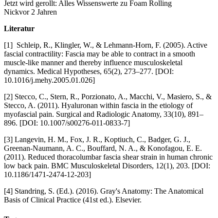
Jetzt wird gerollt: Alles Wissenswerte zu Foam Rolling
Nick
vor 2 Jahren
Literatur
[1] Schleip, R., Klingler, W., & Lehmann-Horn, F. (2005). Active
fascial contractility: Fascia may be able to contract in a smooth
muscle-like manner and thereby influence musculoskeletal
dynamics. Medical Hypotheses, 65(2), 273–277. [DOI:
10.1016/j.mehy.2005.01.026]
[2] Stecco, C., Stern, R., Porzionato, A., Macchi, V., Masiero, S., &
Stecco, A. (2011). Hyaluronan within fascia in the etiology of
myofascial pain. Surgical and Radiologic Anatomy, 33(10), 891–
896. [DOI: 10.1007/s00276-011-0833-7]
[3] Langevin, H. M., Fox, J. R., Koptiuch, C., Badger, G. J.,
Greenan-Naumann, A. C., Bouffard, N. A., & Konofagou, E. E.
(2011). Reduced thoracolumbar fascia shear strain in human chronic
low back pain. BMC Musculoskeletal Disorders, 12(1), 203. [DOI:
10.1186/1471-2474-12-203]
[4] Standring, S. (Ed.). (2016). Gray's Anatomy: The Anatomical
Basis of Clinical Practice (41st ed.). Elsevier.