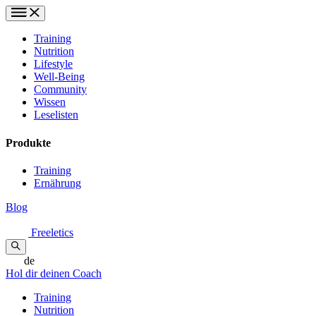
Training
Nutrition
Lifestyle
Well-Being
Community
Wissen
Leselisten
Produkte
Training
Ernährung
Blog
Freeletics
de
Hol dir deinen Coach
Training
Nutrition