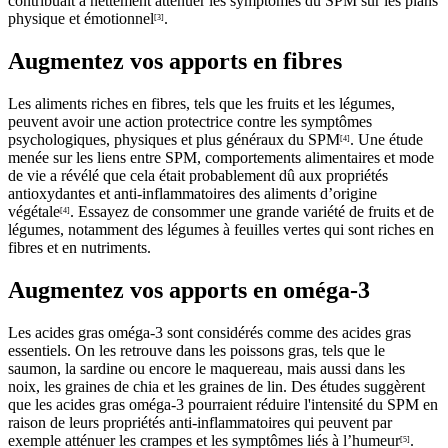
contribuait à nettement atténuer les symptômes du SPM sur les plans
physique et émotionnel
.
[3]
Augmentez vos apports en fibres
Les aliments riches en fibres, tels que les fruits et les légumes,
peuvent avoir une action protectrice contre les symptômes
psychologiques, physiques et plus généraux du SPM
. Une étude
[4]
menée sur les liens entre SPM, comportements alimentaires et mode
de vie a révélé que cela était probablement dû aux propriétés
antioxydantes et anti-inflammatoires des aliments d’origine
végétale
. Essayez de consommer une grande variété de fruits et de
[4]
légumes, notamment des légumes à feuilles vertes qui sont riches en
fibres et en nutriments.
Augmentez vos apports en oméga-3
Les acides gras oméga-3 sont considérés comme des acides gras
essentiels. On les retrouve dans les poissons gras, tels que le
saumon, la sardine ou encore le maquereau, mais aussi dans les
noix, les graines de chia et les graines de lin. Des études suggèrent
que les acides gras oméga-3 pourraient réduire l'intensité du SPM en
raison de leurs propriétés anti-inflammatoires qui peuvent par
exemple atténuer les crampes et les symptômes liés à l’humeur
.
[5]