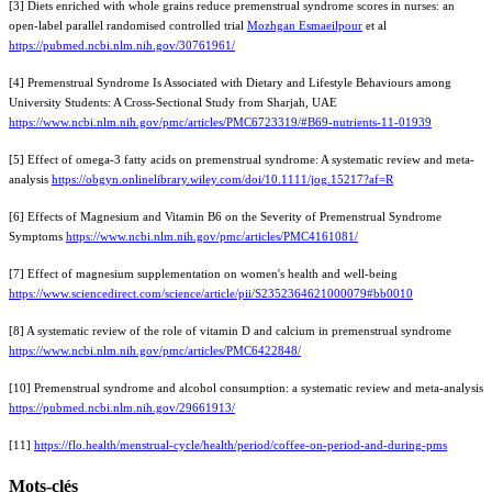
[3] Diets enriched with whole grains reduce premenstrual syndrome scores in nurses: an
open-label parallel randomised controlled trial
Mozhgan Esmaeilpour
et al
https://pubmed.ncbi.nlm.nih.gov/30761961/
[4] Premenstrual Syndrome Is Associated with Dietary and Lifestyle Behaviours among
University Students: A Cross-Sectional Study from Sharjah, UAE
https://www.ncbi.nlm.nih.gov/pmc/articles/PMC6723319/#B69-nutrients-11-01939
[5] Effect of omega-3 fatty acids on premenstrual syndrome: A systematic review and meta-
analysis
https://obgyn.onlinelibrary.wiley.com/doi/10.1111/jog.15217?af=R
[6] Effects of Magnesium and Vitamin B6 on the Severity of Premenstrual Syndrome
Symptoms
https://www.ncbi.nlm.nih.gov/pmc/articles/PMC4161081/
[7] Effect of magnesium supplementation on women's health and well-being
https://www.sciencedirect.com/science/article/pii/S2352364621000079#bb0010
[8] A systematic review of the role of vitamin D and calcium in premenstrual syndrome
https://www.ncbi.nlm.nih.gov/pmc/articles/PMC6422848/
[10] Premenstrual syndrome and alcohol consumption: a systematic review and meta-analysis
https://pubmed.ncbi.nlm.nih.gov/29661913/
[11]
https://flo.health/menstrual-cycle/health/period/coffee-on-period-and-during-pms
Mots-clés