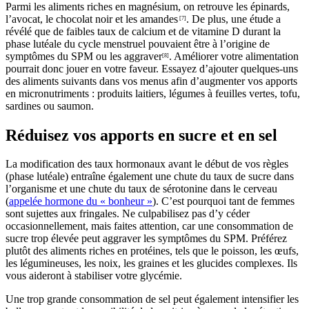
Parmi les aliments riches en magnésium, on retrouve les épinards,
l’avocat, le chocolat noir et les amandes
. De plus, une étude a
[7]
révélé que de faibles taux de calcium et de vitamine D durant la
phase lutéale du cycle menstruel pouvaient être à l’origine de
symptômes du SPM ou les aggraver
. Améliorer votre alimentation
[8]
pourrait donc jouer en votre faveur. Essayez d’ajouter quelques-uns
des aliments suivants dans vos menus afin d’augmenter vos apports
en micronutriments : produits laitiers, légumes à feuilles vertes, tofu,
sardines ou saumon.
Réduisez vos apports en sucre et en sel
La modification des taux hormonaux avant le début de vos règles
(phase lutéale) entraîne également une chute du taux de sucre dans
l’organisme et une chute du taux de sérotonine dans le cerveau
(
appelée hormone du « bonheur »
). C’est pourquoi tant de femmes
sont sujettes aux fringales. Ne culpabilisez pas d’y céder
occasionnellement, mais faites attention, car une consommation de
sucre trop élevée peut aggraver les symptômes du SPM. Préférez
plutôt des aliments riches en protéines, tels que le poisson, les œufs,
les légumineuses, les noix, les graines et les glucides complexes. Ils
vous aideront à stabiliser votre glycémie.
Une trop grande consommation de sel peut également intensifier les