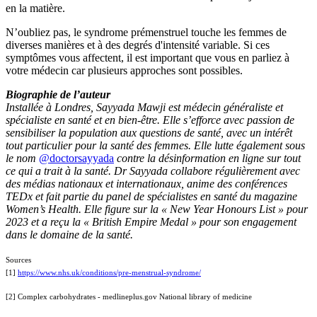
en la matière.
N’oubliez pas, le syndrome prémenstruel touche les femmes de
diverses manières et à des degrés d'intensité variable. Si ces
symptômes vous affectent, il est important que vous en parliez à
votre médecin car plusieurs approches sont possibles.
Biographie de l’auteur
Installée à Londres, Sayyada Mawji est médecin généraliste et
spécialiste en santé et en bien-être. Elle s’efforce avec passion de
sensibiliser la population aux questions de santé, avec un intérêt
tout particulier pour la santé des femmes. Elle lutte également sous
le nom
@doctorsayyada
contre la désinformation en ligne sur tout
ce qui a trait à la santé. Dr Sayyada collabore régulièrement avec
des médias nationaux et internationaux, anime des conférences
TEDx et fait partie du panel de spécialistes en santé du magazine
Women’s Health. Elle figure sur la « New Year Honours List » pour
2023 et a reçu la « British Empire Medal » pour son engagement
dans le domaine de la santé.
Sources
[1]
https://www.nhs.uk/conditions/pre-menstrual-syndrome/
[2] Complex carbohydrates - medlineplus.gov National library of medicine