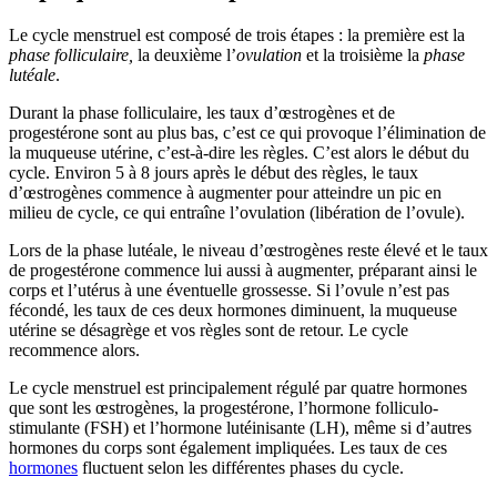
Le cycle menstruel est composé de trois étapes : la première est la
phase folliculaire,
la deuxième l’
ovulation
et la troisième la
phase
lutéale
.
Durant la phase folliculaire, les taux d’œstrogènes et de
progestérone sont au plus bas, c’est ce qui provoque l’élimination de
la muqueuse utérine, c’est-à-dire les règles. C’est alors le début du
cycle. Environ 5 à 8 jours après le début des règles, le taux
d’œstrogènes commence à augmenter pour atteindre un pic en
milieu de cycle, ce qui entraîne l’ovulation (libération de l’ovule).
Lors de la phase lutéale, le niveau d’œstrogènes reste élevé et le taux
de progestérone commence lui aussi à augmenter, préparant ainsi le
corps et l’utérus à une éventuelle grossesse. Si l’ovule n’est pas
fécondé, les taux de ces deux hormones diminuent, la muqueuse
utérine se désagrège et vos règles sont de retour. Le cycle
recommence alors.
Le cycle menstruel est principalement régulé par quatre hormones
que sont les œstrogènes, la progestérone, l’hormone folliculo-
stimulante (FSH) et l’hormone lutéinisante (LH), même si d’autres
hormones du corps sont également impliquées. Les taux de ces
hormones
fluctuent selon les différentes phases du cycle.