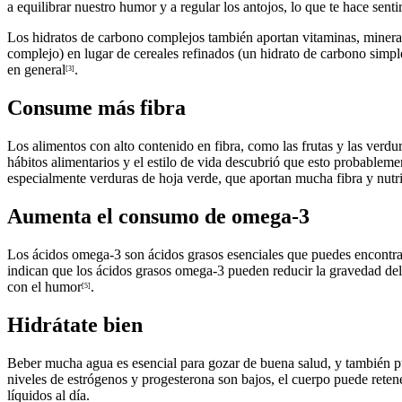
a equilibrar nuestro humor y a regular los antojos, lo que te hace sen
Los hidratos de carbono complejos también aportan vitaminas, minerale
complejo) en lugar de cereales refinados (un hidrato de carbono simp
en general
.
[3]
Consume más fibra
Los alimentos con alto contenido en fibra, como las frutas y las verdu
hábitos alimentarios y el estilo de vida descubrió que esto probableme
especialmente verduras de hoja verde, que aportan mucha fibra y nutri
Aumenta el consumo de omega-3
Los ácidos omega-3 son ácidos grasos esenciales que puedes encontrar e
indican que los ácidos grasos omega-3 pueden reducir la gravedad del
con el humor
.
[5]
Hidrátate bien
Beber mucha agua es esencial para gozar de buena salud, y también pu
niveles de estrógenos y progesterona son bajos, el cuerpo puede retene
líquidos al día.