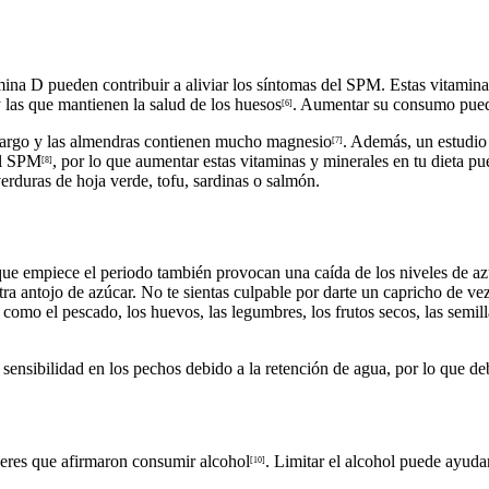
tamina D pueden contribuir a aliviar los síntomas del SPM. Estas vitami
y las que mantienen la salud de los huesos
. Aumentar su consumo puede
[6]
amargo y las almendras contienen mucho magnesio
. Además, un estudio 
[7]
el SPM
, por lo que aumentar estas vitaminas y minerales en tu dieta pu
[8]
verduras de hoja verde, tofu, sardinas o salmón.
que empiece el periodo también provocan una caída de los niveles de az
entra antojo de azúcar. No te sientas culpable por darte un capricho de
omo el pescado, los huevos, las legumbres, los frutos secos, las semill
nsibilidad en los pechos debido a la retención de agua, por lo que debes
jeres que afirmaron consumir alcohol
. Limitar el alcohol puede ayuda
[10]