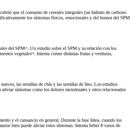
cubrió que el consumo de cereales integrales (un hidrato de carbono
nificativamente los síntomas físicos, emocionales y del humor del SPM
erales del SPM
. Un estudio sobre el SPM y su relación con los
[4]
limentos vegetales
. Intenta comer distintas frutas y verduras,
[4]
ueces, las semillas de chía y las semillas de lino. Los estudios
aliviar síntomas como los dolores menstruales y otros relacionados
nto y el cansancio en general. Durante la fase lútea, cuando los
tarse bien puede aliviar estos síntomas. Intenta beber 8 vasos de