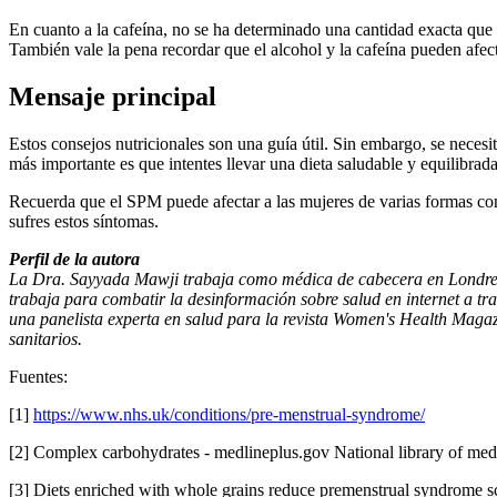
En cuanto a la cafeína, no se ha determinado una cantidad exacta que
También vale la pena recordar que el alcohol y la cafeína pueden afec
Mensaje principal
Estos consejos nutricionales son una guía útil. Sin embargo, se neces
más importante es que intentes llevar una dieta saludable y equilibrad
Recuerda que el SPM puede afectar a las mujeres de varias formas con 
sufres estos síntomas.
Perfil de la autora
La Dra. Sayyada Mawji trabaja como médica de cabecera en Londres y 
trabaja para combatir la desinformación sobre salud en internet a tra
una panelista experta en salud para la revista Women's Health Magaz
sanitarios.
Fuentes:
[1]
https://www.nhs.uk/conditions/pre-menstrual-syndrome/
[2] Complex carbohydrates - medlineplus.gov National library of me
[3] Diets enriched with whole grains reduce premenstrual syndrome sco