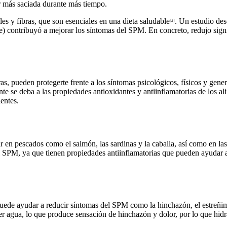
tir más saciada durante más tiempo.
s y fibras, que son esenciales en una dieta saludable
. Un estudio des
[2]
le) contribuyó a mejorar los síntomas del SPM. En concreto, redujo sig
ras, pueden protegerte frente a los síntomas psicológicos, físicos y gen
nte se deba a las propiedades antioxidantes y antiinflamatorias de los a
entes.
n pescados como el salmón, las sardinas y la caballa, así como en las n
 SPM, ya que tienen propiedades antiinflamatorias que pueden ayudar a 
ede ayudar a reducir síntomas del SPM como la hinchazón, el estreñimie
r agua, lo que produce sensación de hinchazón y dolor, por lo que hidra