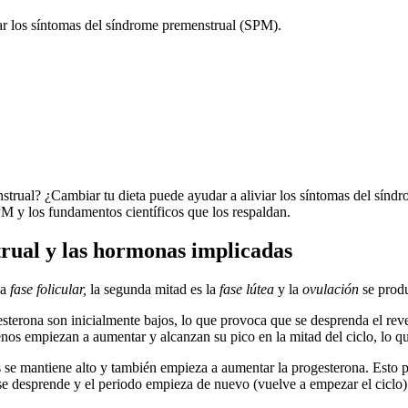
ar los síntomas del síndrome premenstrual (SPM).
strual? ¿Cambiar tu dieta puede ayudar a aliviar los síntomas del sín
PM y los fundamentos científicos que los respaldan.
rual y las hormonas implicadas
la
fase folicular,
la segunda mitad es la
fase lútea
y la
ovulación
se produ
sterona son inicialmente bajos, lo que provoca que se desprenda el revesti
enos empiezan a aumentar y alcanzan su pico en la mitad del ciclo, lo qu
nos se mantiene alto y también empieza a aumentar la progesterona. Esto 
se desprende y el periodo empieza de nuevo (vuelve a empezar el ciclo)