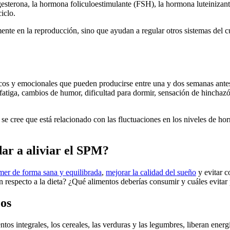
ogesterona, la hormona foliculoestimulante (FSH), la hormona luteinizan
iclo.
nte en la reproducción, sino que ayudan a regular otros sistemas del c
s y emocionales que pueden producirse entre una y dos semanas antes de
atiga, cambios de humor, dificultad para dormir, sensación de hinchazó
 cree que está relacionado con las fluctuaciones en los niveles de hor
ar a aliviar el SPM?
mer de forma sana y equilibrada
,
mejorar la calidad del sueño
y evitar c
 respecto a la dieta? ¿Qué alimentos deberías consumir y cuáles evitar
os
os integrales, los cereales, las verduras y las legumbres, liberan energí