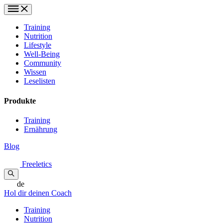
Training
Nutrition
Lifestyle
Well-Being
Community
Wissen
Leselisten
Produkte
Training
Ernährung
Blog
Freeletics
de
Hol dir deinen Coach
Training
Nutrition