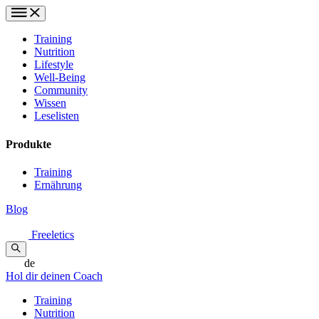
Training
Nutrition
Lifestyle
Well-Being
Community
Wissen
Leselisten
Produkte
Training
Ernährung
Blog
Freeletics
de
Hol dir deinen Coach
Training
Nutrition