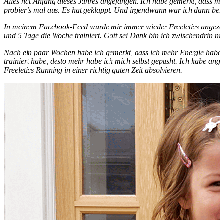
Alles hat Anfang dieses Jahres angefangen. Ich habe gemerkt, dass 
probier’s mal aus. Es hat geklappt. Und irgendwann war ich dann ber
In meinem Facebook-Feed wurde mir immer wieder Freeletics angezei
und 5 Tage die Woche trainiert. Gott sei Dank bin ich zwischendrin n
Nach ein paar Wochen habe ich gemerkt, dass ich mehr Energie habe.
trainiert habe, desto mehr habe ich mich selbst gepusht. Ich habe 
Freeletics Running in einer richtig guten Zeit absolvieren.