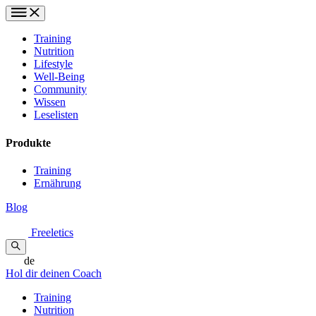
Training
Nutrition
Lifestyle
Well-Being
Community
Wissen
Leselisten
Produkte
Training
Ernährung
Blog
Freeletics
de
Hol dir deinen Coach
Training
Nutrition