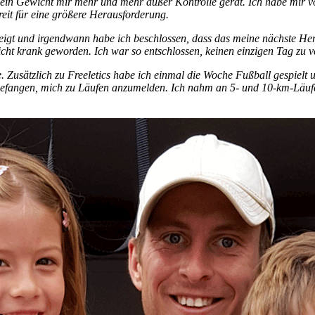
mein Gewicht mir mehr und mehr außer Kontrolle gerät. Ich habe mir 
eit für eine größere Herausforderung.
gt und irgendwann habe ich beschlossen, dass das meine nächste Hera
icht krank geworden. Ich war so entschlossen, keinen einzigen Tag zu v
 Zusätzlich zu Freeletics habe ich einmal die Woche Fußball gespielt
angefangen, mich zu Läufen anzumelden. Ich nahm an 5- und 10-km-Läufe