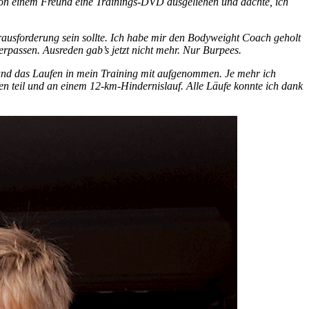
von einem Freund eine Trainings-DVD ausgeliehen und dachte, ich
usforderung sein sollte. Ich habe mir den Bodyweight Coach geholt
erpassen. Ausreden gab’s jetzt nicht mehr. Nur Burpees.
 und das Laufen in mein Training mit aufgenommen. Je mehr ich
n teil und an einem 12-km-Hindernislauf. Alle Läufe konnte ich dank