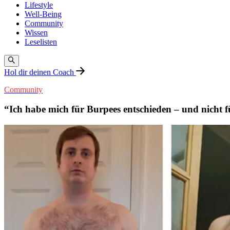
Lifestyle
Well-Being
Community
Wissen
Leselisten
Hol dir deinen Coach
Community
“Ich habe mich für Burpees entschieden – und nicht f