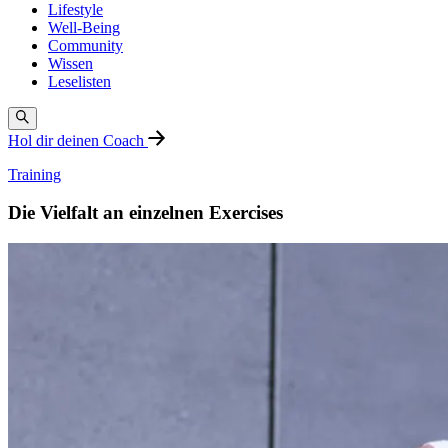
Lifestyle
Well-Being
Community
Wissen
Leselisten
Hol dir deinen Coach
Training
Die Vielfalt an einzelnen Exercises