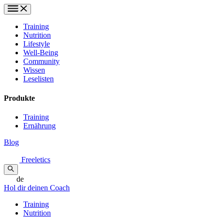
Training
Nutrition
Lifestyle
Well-Being
Community
Wissen
Leselisten
Produkte
Training
Ernährung
Blog
Freeletics
de
Hol dir deinen Coach
Training
Nutrition