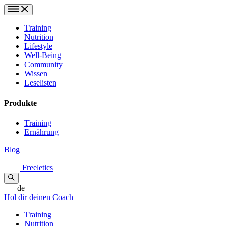
Training
Nutrition
Lifestyle
Well-Being
Community
Wissen
Leselisten
Produkte
Training
Ernährung
Blog
Freeletics
de
Hol dir deinen Coach
Training
Nutrition