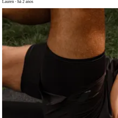
Lauren
·
há 2 anos