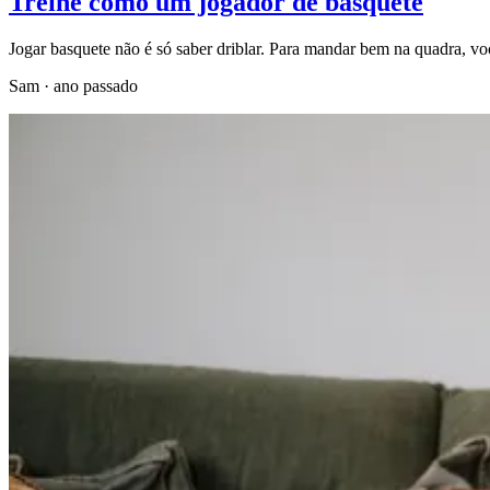
Treine como um jogador de basquete
Jogar basquete não é só saber driblar. Para mandar bem na quadra, voc
Sam
·
ano passado