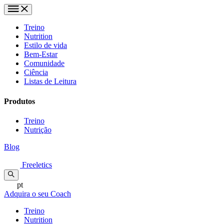
Treino
Nutrition
Estilo de vida
Bem-Estar
Comunidade
Ciência
Listas de Leitura
Produtos
Treino
Nutrição
Blog
Freeletics
pt
Adquira o seu Coach
Treino
Nutrition