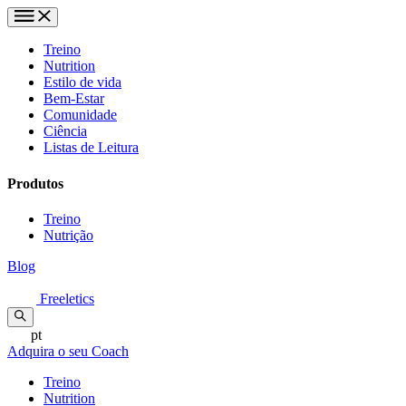
Treino
Nutrition
Estilo de vida
Bem-Estar
Comunidade
Ciência
Listas de Leitura
Produtos
Treino
Nutrição
Blog
Freeletics
pt
Adquira o seu Coach
Treino
Nutrition