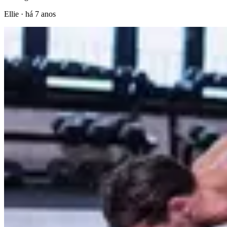
Ellie
·
há 7 anos