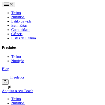
Treino
Nutrition
Estilo de vida
Bem-Estar
Comunidade
Ciência
Listas de Leitura
Produtos
Treino
Nutrição
Blog
Freeletics
pt
Adquira o seu Coach
Treino
Nutrition