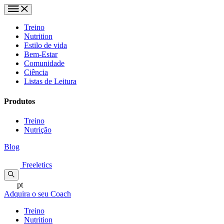
Treino
Nutrition
Estilo de vida
Bem-Estar
Comunidade
Ciência
Listas de Leitura
Produtos
Treino
Nutrição
Blog
Freeletics
pt
Adquira o seu Coach
Treino
Nutrition