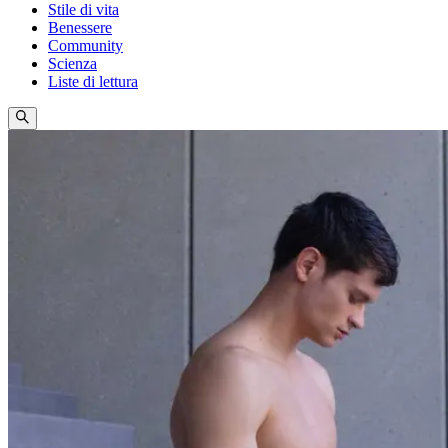
Stile di vita
Benessere
Community
Scienza
Liste di lettura