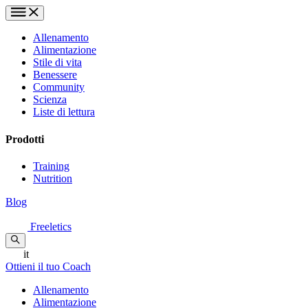
Allenamento
Alimentazione
Stile di vita
Benessere
Community
Scienza
Liste di lettura
Prodotti
Training
Nutrition
Blog
Freeletics
it
Ottieni il tuo Coach
Allenamento
Alimentazione