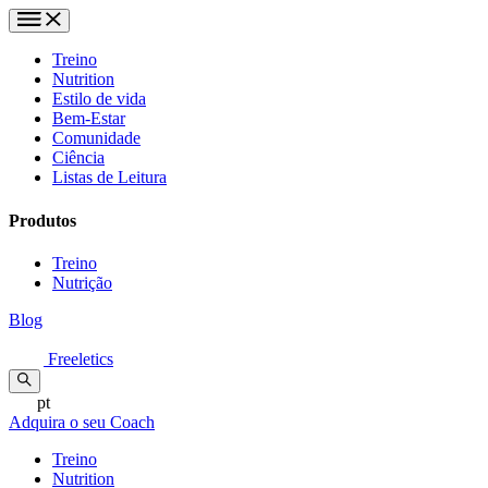
Treino
Nutrition
Estilo de vida
Bem-Estar
Comunidade
Ciência
Listas de Leitura
Produtos
Treino
Nutrição
Blog
Freeletics
pt
Adquira o seu Coach
Treino
Nutrition