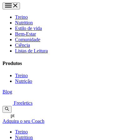
Treino
Nutrition
Estilo de vida
Bem-Estar
Comunidade
Ciência
Listas de Leitura
Produtos
Treino
Nutrição
Blog
Freeletics
pt
Adquira o seu Coach
Treino
Nutrition