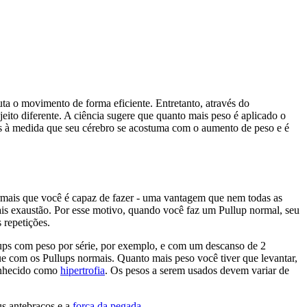
a o movimento de forma eficiente. Entretanto, através do
eito diferente. A ciência sugere que quanto mais peso é aplicado o
tes à medida que seu cérebro se acostuma com o aumento de peso e é
ormais que você é capaz de fazer - uma vantagem que nem todas as
is exaustão. Por esse motivo, quando você faz um Pullup normal, seu
 repetições.
lups com peso por série, por exemplo, e com um descanso de 2
que com os Pullups normais. Quanto mais peso você tiver que levantar,
conhecido como
hipertrofia
. Os pesos a serem usados devem variar de
us antebraços e a
força da pegada
.