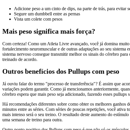
Adicione peso a um cinto de dips, na parte de trás, para evitar
Segure um dumbbell entre as pernas
Vista um colete com pesos
Mais peso significa mais força?
Com certeza! Como um Atleta Livre avançado, você já domina muito be
fortalecimento neuromuscular e de outras adaptações ao seu sistema e
sistema nervoso consegue transmitir melhor os sinais do cérebro para
treinado de acordo.
Outros benefícios dos Pullups com peso
Já ouviu falar do termo "processo de transferência"? É assim que ac
variações podem garantir. Como já mencionamos anteriormente, quando
cérebro espera que mais peso seja adicionado, fazendo esses pullups 
Há recomendações diferentes sobre como obter os melhores ganhos de 
minutos entre as séries. Com séries de poucas repetições, você ativa 
mais intenso será o seu treino. O resultado deste aumento do estí
uma semana de treino para outra.
Outro ponto positivo dos Pullups com peso é que não só os músculos