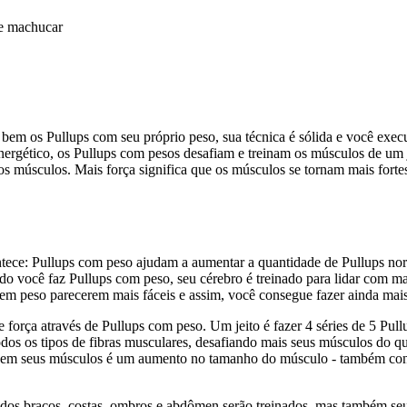
 se machucar
m os Pullups com seu próprio peso, sua técnica é sólida e você execut
nergético, os Pullups com pesos desafiam e treinam os músculos de um j
 os músculos. Mais força significa que os músculos se tornam mais for
ontece: Pullups com peso ajudam a aumentar a quantidade de Pullups n
 você faz Pullups com peso, seu cérebro é treinado para lidar com ma
sem peso parecerem mais fáceis e assim, você consegue fazer ainda mais
força através de Pullups com peso. Um jeito é fazer 4 séries de 5 Pul
todos os tipos de fibras musculares, desafiando mais seus músculos do 
mulo em seus músculos é um aumento no tamanho do músculo - também 
 dos braços, costas, ombros e abdômen serão treinados, mas também se