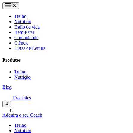
Treino
Nutrition
Estilo de vida
Bem-Estar
Comunidade
Ciência
Listas de Leitura
Produtos
Treino
Nutrição
Blog
Freeletics
pt
Adquira o seu Coach
Treino
Nutrition