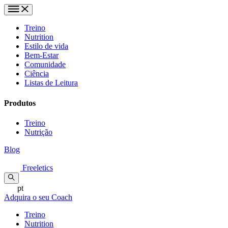
Treino
Nutrition
Estilo de vida
Bem-Estar
Comunidade
Ciência
Listas de Leitura
Produtos
Treino
Nutrição
Blog
Freeletics
pt
Adquira o seu Coach
Treino
Nutrition