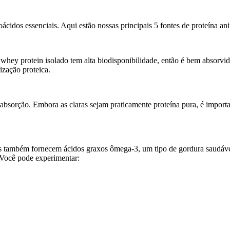
cidos essenciais. Aqui estão nossas principais 5 fontes de proteína an
O whey protein isolado tem alta biodisponibilidade, então é bem absorvi
ização proteica.
l absorção. Embora as claras sejam praticamente proteína pura, é import
les também fornecem ácidos graxos ômega-3, um tipo de gordura saudáve
 Você pode experimentar: