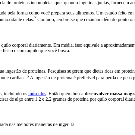
la de proteínas incompletas que, quando ingeridas juntas, fornecem a
fetada pela forma como você prepara seus alimentos. Um estudo feito e
2
antioxidante delas.
Contudo, lembre-se que cozinhar além do ponto ou e
or quilo corporal diariamente. Em média, isso equivale a aproximadame
 físico e com aquilo que você busca.
ua ingestão de proteínas. Pesquisas sugerem que dietas ricas em proteín
5
aúde cardíaca.
A ingestão de proteína é preferível para perda de peso
os, incluindo os
músculos
. Então quem busca
desenvolver massa magr
isar de algo entre 1,2 e 2,2 gramas de proteína por quilo corporal diar
ada nas melhores maneiras de ingeri-la.