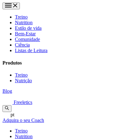
Treino
Nutrition
Estilo de vida
Bem-Estar
Comunidade
Ciência
Listas de Leitura
Produtos
Treino
Nutrição
Blog
Freeletics
pt
Adquira o seu Coach
Treino
Nutrition