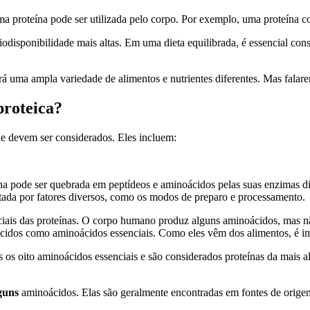
a proteína pode ser utilizada pelo corpo. Por exemplo, uma proteína co
iodisponibilidade mais altas. Em uma dieta equilibrada, é essencial co
rá uma ampla variedade de alimentos e nutrientes diferentes. Mas falar
proteica?
que devem ser considerados. Eles incluem:
eína pode ser quebrada em peptídeos e aminoácidos pelas suas enzimas di
etada por fatores diversos, como os modos de preparo e processamento.
nciais das proteínas. O corpo humano produz alguns aminoácidos, mas 
ecidos como aminoácidos essenciais. Como eles vêm dos alimentos, é imp
os oito aminoácidos essenciais e são considerados proteínas da mais a
guns
aminoácidos. Elas são geralmente encontradas em fontes de orige