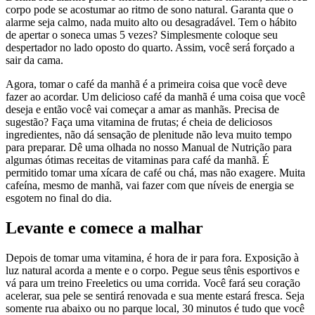
corpo pode se acostumar ao ritmo de sono natural. Garanta que o
alarme seja calmo, nada muito alto ou desagradável. Tem o hábito
de apertar o soneca umas 5 vezes? Simplesmente coloque seu
despertador no lado oposto do quarto. Assim, você será forçado a
sair da cama.
Agora, tomar o café da manhã é a primeira coisa que você deve
fazer ao acordar. Um delicioso café da manhã é uma coisa que você
deseja e então você vai começar a amar as manhãs. Precisa de
sugestão? Faça uma vitamina de frutas; é cheia de deliciosos
ingredientes, não dá sensação de plenitude não leva muito tempo
para preparar. Dê uma olhada no nosso Manual de Nutrição para
algumas ótimas receitas de vitaminas para café da manhã. É
permitido tomar uma xícara de café ou chá, mas não exagere. Muita
cafeína, mesmo de manhã, vai fazer com que níveis de energia se
esgotem no final do dia.
Levante e comece a malhar
Depois de tomar uma vitamina, é hora de ir para fora. Exposição à
luz natural acorda a mente e o corpo. Pegue seus tênis esportivos e
vá para um treino Freeletics ou uma corrida. Você fará seu coração
acelerar, sua pele se sentirá renovada e sua mente estará fresca. Seja
somente rua abaixo ou no parque local, 30 minutos é tudo que você