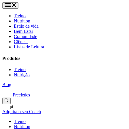
Treino
Nutrition
Estilo de vida
Bem-Estar
Comunidade
Ciência
Listas de Leitura
Produtos
Treino
Nutrição
Blog
Freeletics
pt
Adquira o seu Coach
Treino
Nutrition