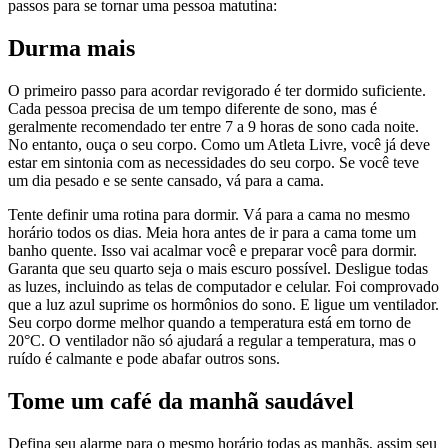
passos para se tornar uma pessoa matutina:
Durma mais
O primeiro passo para acordar revigorado é ter dormido suficiente.
Cada pessoa precisa de um tempo diferente de sono, mas é
geralmente recomendado ter entre 7 a 9 horas de sono cada noite.
No entanto, ouça o seu corpo. Como um Atleta Livre, você já deve
estar em sintonia com as necessidades do seu corpo. Se você teve
um dia pesado e se sente cansado, vá para a cama.
Tente definir uma rotina para dormir. Vá para a cama no mesmo
horário todos os dias. Meia hora antes de ir para a cama tome um
banho quente. Isso vai acalmar você e preparar você para dormir.
Garanta que seu quarto seja o mais escuro possível. Desligue todas
as luzes, incluindo as telas de computador e celular. Foi comprovado
que a luz azul suprime os hormônios do sono. E ligue um ventilador.
Seu corpo dorme melhor quando a temperatura está em torno de
20°C. O ventilador não só ajudará a regular a temperatura, mas o
ruído é calmante e pode abafar outros sons.
Tome um café da manhã saudável
Defina seu alarme para o mesmo horário todas as manhãs, assim seu