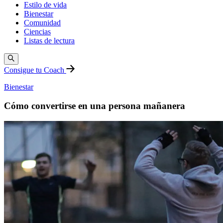
Estilo de vida
Bienestar
Comunidad
Ciencias
Listas de lectura
Consigue tu Coach
Bienestar
Cómo convertirse en una persona mañanera