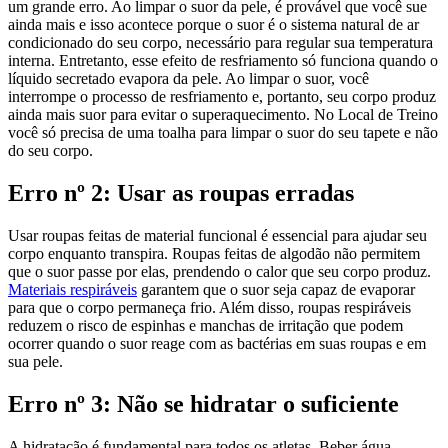
um grande erro. Ao limpar o suor da pele, é provável que você sue
ainda mais e isso acontece porque o suor é o sistema natural de ar
condicionado do seu corpo, necessário para regular sua temperatura
interna. Entretanto, esse efeito de resfriamento só funciona quando o
líquido secretado evapora da pele. Ao limpar o suor, você
interrompe o processo de resfriamento e, portanto, seu corpo produz
ainda mais suor para evitar o superaquecimento. No Local de Treino
você só precisa de uma toalha para limpar o suor do seu tapete e não
do seu corpo.
Erro nº 2: Usar as roupas erradas
Usar roupas feitas de material funcional é essencial para ajudar seu
corpo enquanto transpira. Roupas feitas de algodão não permitem
que o suor passe por elas, prendendo o calor que seu corpo produz.
Materiais respiráveis
garantem que o suor seja capaz de evaporar
para que o corpo permaneça frio. Além disso, roupas respiráveis
reduzem o risco de espinhas e manchas de irritação que podem
ocorrer quando o suor reage com as bactérias em suas roupas e em
sua pele.
Erro nº 3: Não se hidratar o suficiente
A hidratação é fundamental para todos os atletas. Beber água