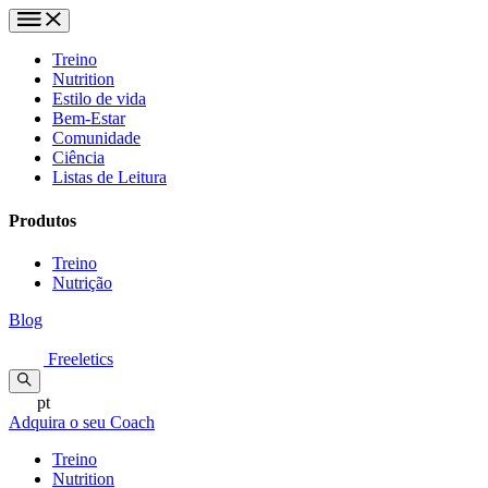
Treino
Nutrition
Estilo de vida
Bem-Estar
Comunidade
Ciência
Listas de Leitura
Produtos
Treino
Nutrição
Blog
Freeletics
pt
Adquira o seu Coach
Treino
Nutrition