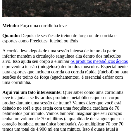
Método:
Faça uma corridinha leve
Quando:
Depois de sessões de treino de força ou de corrida e
esportes como Freeletics, futebol ou tênis
A corrida leve depois de uma sessão intensa de treino da parte
inferior mantém a circulação sanguínea alta dentro dos músculos
alvo. Isso ajuda seu corpo a eliminar
os produtos metabólicos ácidos
e prevenir a tensão (miogelose) dentro dos músculos. Especialmente
para esportes que incluem corrida ou corrida rápida (futebol) ou para
sessões de treino de força (agachamentos), é essencial esfriar com
uma corridinha.
Aqui vai um fato interessante:
Quer saber como uma corridinha
leve te ajuda a se livrar dos produtos metabólicos que seu corpo
produz durante uma sessão de treino? Vamos dizer que você está
deitado no sofá e que esteja com uma frequência cardíaca de 70
batimentos por minuto. Vamos também imaginar que seu coração
tenha um volume de 70 mililitros (a quantidade de sangue que seu
coração bombeia numa única bombada). Ao multiplicar 70 por 70,
temos um total de 4.900 ml em um minuto. Isso é quase igual à