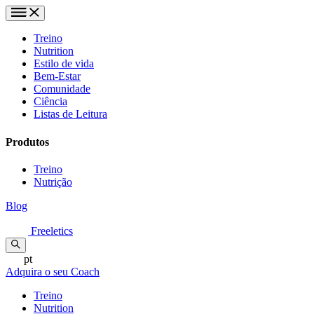
Treino
Nutrition
Estilo de vida
Bem-Estar
Comunidade
Ciência
Listas de Leitura
Produtos
Treino
Nutrição
Blog
Freeletics
pt
Adquira o seu Coach
Treino
Nutrition