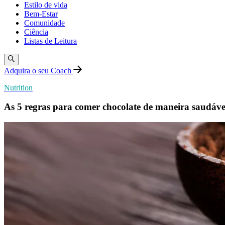
Estilo de vida
Bem-Estar
Comunidade
Ciência
Listas de Leitura
Adquira o seu Coach
Nutrition
As 5 regras para comer chocolate de maneira saudáve