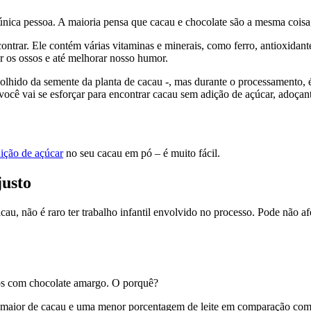
nica pessoa. A maioria pensa que cacau e chocolate são a mesma coisa, 
ntrar. Ele contém várias vitaminas e minerais, como ferro, antioxidante
cer os ossos e até melhorar nosso humor.
hido da semente da planta de cacau -, mas durante o processamento, é 
você vai se esforçar para encontrar cacau sem adição de açúcar, adoçantes
ição de açúcar
no seu cacau em pó – é muito fácil.
justo
u, não é raro ter trabalho infantil envolvido no processo. Pode não af
jos com chocolate amargo. O porquê?
aior de cacau e uma menor porcentagem de leite em comparação com o c