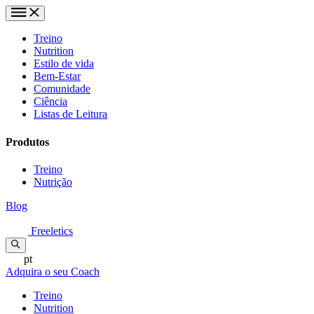
Treino
Nutrition
Estilo de vida
Bem-Estar
Comunidade
Ciência
Listas de Leitura
Produtos
Treino
Nutrição
Blog
Freeletics
pt
Adquira o seu Coach
Treino
Nutrition