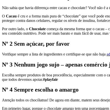
Não sabia que havia diferença entre cacau e chocolate? Você não é a ú
O
Cacau
é cru e a forma mais pura de “chocolate” que você pode enco
proteger contra danos celulares, regular os níveis de insulina, fortale
Por outro lado, o
Chocolate
começa da mesma forma que o cacau – col
seu conteúdo nutritivo. Pode ser mais barato e mais fácil de usar, mas 
Nº 2 Sem açúcar, por favor
Verifique sempre a lista de ingredientes e certifique-se que não haja
ad
Nº 3 Nenhum jogo sujo – apenas comércio 
Escolha sempre produtos de boa procedência, especialmente com o caca
que todos devemos apoiar.
#playfair
Nº 4 Sempre escolha o amargo
Atenção todos os chocólatras! De agora em diante, matem seus dese
Em primeiro lugar, porque o chocolate amargo tem uma porcentagem m