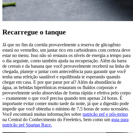
Recarregue o tanque
Já que no fim da corrida provavelmente a reserva de glicogênio
estará no vermelho, um jantar rico em carboidratos com certeza deve
estar no menu. Isso não só restaura os níveis de energia a tempo para
o dia seguinte, como também ajuda na recuperação. Além da barra
de cereais e da banana que você provavelmente receberá na linha de
chegada, planeje o jantar com antecedência para garantir que você
tenha uma refeição saudável e equilibrada te esperando quando
chegar em casa. E por que parar por aí? Além da abundância de
água, as bebidas hipertônicas restauram os fluídos corporais e
provavelmente serão absorvidas de forma rápida e efetiva pelo corpo
– exatamente o que você precisa quando tem apenas 24 horas. É
importante evitar comer muito tarde da noite, já que a digestão pode
impedir que você obtenha o mínimo de 7,5 horas de sono ncessário.
Você encontrará muitas informações sobre
nutrição pré e pós-treino
na Central do Conhecimento do Freeletics, bem como um
guia para
nutrição pré Spartan Race.