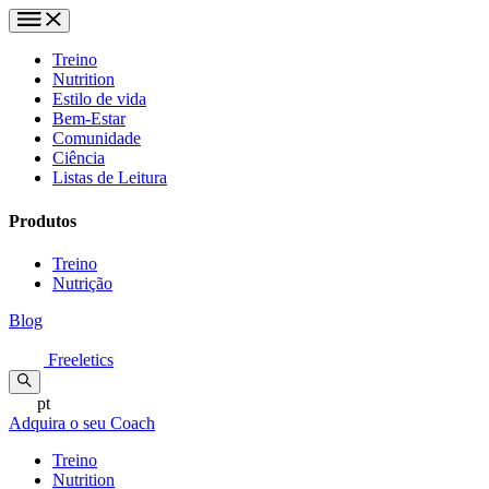
Treino
Nutrition
Estilo de vida
Bem-Estar
Comunidade
Ciência
Listas de Leitura
Produtos
Treino
Nutrição
Blog
Freeletics
pt
Adquira o seu Coach
Treino
Nutrition