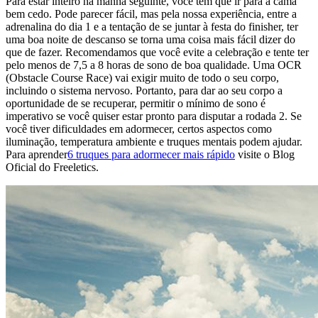
Para estar inteiro na manhã seguinte, você tem que ir para a cama
bem cedo. Pode parecer fácil, mas pela nossa experiência, entre a
adrenalina do dia 1 e a tentação de se juntar à festa do finisher, ter
uma boa noite de descanso se torna uma coisa mais fácil dizer do
que de fazer. Recomendamos que você evite a celebração e tente ter
pelo menos de 7,5 a 8 horas de sono de boa qualidade. Uma OCR
(Obstacle Course Race) vai exigir muito de todo o seu corpo,
incluindo o sistema nervoso. Portanto, para dar ao seu corpo a
oportunidade de se recuperar, permitir o mínimo de sono é
imperativo se você quiser estar pronto para disputar a rodada 2. Se
você tiver dificuldades em adormecer, certos aspectos como
iluminação, temperatura ambiente e truques mentais podem ajudar.
Para aprender
6 truques para adormecer mais rápido
visite o Blog
Oficial do Freeletics.