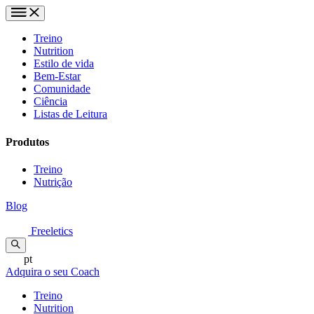
Treino
Nutrition
Estilo de vida
Bem-Estar
Comunidade
Ciência
Listas de Leitura
Produtos
Treino
Nutrição
Blog
Freeletics
pt
Adquira o seu Coach
Treino
Nutrition