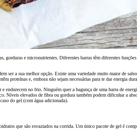
as, gorduras e micronutrientes. Diferentes barras têm diferentes funçõe
em ser a sua melhor opção. Existe uma variedade muito maior de sabore
ntêm proteínas e, embora não sejam necessárias para te dar energia duran
or e endurecem no frio. Ninguém quer a bagunça de uma barra de energia 
co. Níveis elevados de fibra ou gordura também podem dificultar a abs
 caso do gel (com água adicionada).
boidratos que são esvaziados na corrida. Um único pacote de gel é comp