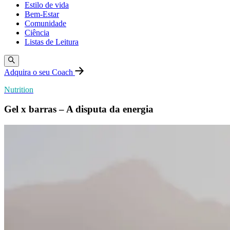
Estilo de vida
Bem-Estar
Comunidade
Ciência
Listas de Leitura
Adquira o seu Coach
Nutrition
Gel x barras – A disputa da energia