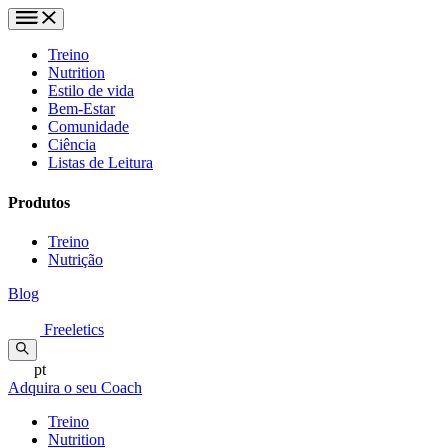
Treino
Nutrition
Estilo de vida
Bem-Estar
Comunidade
Ciência
Listas de Leitura
Produtos
Treino
Nutrição
Blog
Freeletics
pt
Adquira o seu Coach
Treino
Nutrition