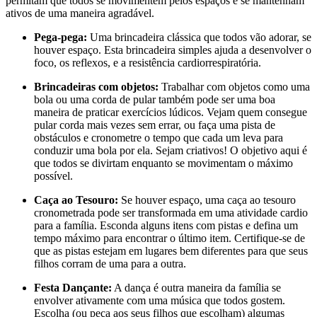
permitam que todos se movimentem pelos espaços e se mantenham
ativos de uma maneira agradável.
Pega-pega:
Uma brincadeira clássica que todos vão adorar, se
houver espaço. Esta brincadeira simples ajuda a desenvolver o
foco, os reflexos, e a resistência cardiorrespiratória.
Brincadeiras com objetos:
Trabalhar com objetos como uma
bola ou uma corda de pular também pode ser uma boa
maneira de praticar exercícios lúdicos. Vejam quem consegue
pular corda mais vezes sem errar, ou faça uma pista de
obstáculos e cronometre o tempo que cada um leva para
conduzir uma bola por ela. Sejam criativos! O objetivo aqui é
que todos se divirtam enquanto se movimentam o máximo
possível.
Caça ao Tesouro:
Se houver espaço, uma caça ao tesouro
cronometrada pode ser transformada em uma atividade cardio
para a família. Esconda alguns itens com pistas e defina um
tempo máximo para encontrar o último item. Certifique-se de
que as pistas estejam em lugares bem diferentes para que seus
filhos corram de uma para a outra.
Festa Dançante:
A dança é outra maneira da família se
envolver ativamente com uma música que todos gostem.
Escolha (ou peça aos seus filhos que escolham) algumas