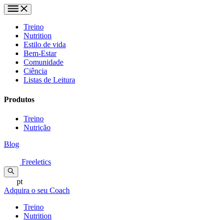
Treino
Nutrition
Estilo de vida
Bem-Estar
Comunidade
Ciência
Listas de Leitura
Produtos
Treino
Nutrição
Blog
Freeletics
pt
Adquira o seu Coach
Treino
Nutrition