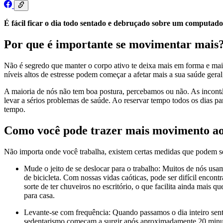
É fácil ficar o dia todo sentado e debruçado sobre um computado
Por que é importante se movimentar mais
Não é segredo que manter o corpo ativo te deixa mais em forma e mai
níveis altos de estresse podem começar a afetar mais a sua saúde ger
A maioria de nós não tem boa postura, percebamos ou não. As incont
levar a sérios problemas de saúde. Ao reservar tempo todos os dias pa
tempo.
Como você pode trazer mais movimento ao
Não importa onde você trabalha, existem certas medidas que podem s
Mude o jeito de se deslocar para o trabalho: Muitos de nós usa
de bicicleta. Com nossas vidas caóticas, pode ser difícil encon
sorte de ter chuveiros no escritório, o que facilita ainda mais
para casa.
Levante-se com frequência: Quando passamos o dia inteiro senta
sedentarismo começam a surgir após aproximadamente 20 minuto