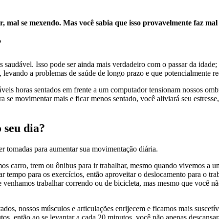
r, mal se mexendo. Mas você sabia que isso provavelmente faz mal 
?
s saudável. Isso pode ser ainda mais verdadeiro com o passar da idade;
al, levando a problemas de saúde de longo prazo e que potencialmente r
áveis horas sentados em frente a um computador tensionam nossos ombr
ra se movimentar mais e ficar menos sentado, você aliviará seu estresse
 seu dia?
er tomadas para aumentar sua movimentação diária.
mos carro, trem ou ônibus para ir trabalhar, mesmo quando vivemos a um
trar tempo para os exercícios, então aproveitar o deslocamento para o tr
 que venhamos trabalhar correndo ou de bicicleta, mas mesmo que você nã
dos, nossos músculos e articulações enrijecem e ficamos mais suscetív
s, então ao se levantar a cada 20 minutos, você não apenas descansar