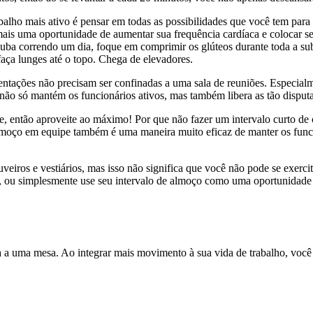
abalho mais ativo é pensar em todas as possibilidades que você tem par
mais uma oportunidade de aumentar sua frequência cardíaca e colocar s
ba correndo um dia, foque em comprimir os glúteos durante toda a subi
aça lunges até o topo. Chega de elevadores.
tações não precisam ser confinadas a uma sala de reuniões. Especialm
não só mantém os funcionários ativos, mas também libera as tão disputa
, então aproveite ao máximo! Por que não fazer um intervalo curto de 
lmoço em equipe também é uma maneira muito eficaz de manter os funci
uveiros e vestiários, mas isso não significa que você não pode se exerc
or, ou simplesmente use seu intervalo de almoço como uma oportunidad
da a uma mesa. Ao integrar mais movimento à sua vida de trabalho, voc