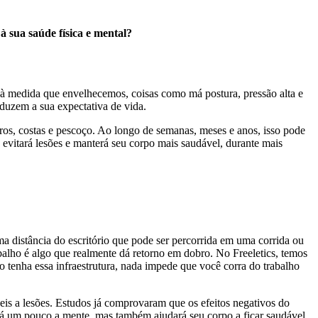
à sua saúde física e mental?
 à medida que envelhecemos, coisas como má postura, pressão alta e
eduzem a sua expectativa de vida.
os, costas e pescoço. Ao longo de semanas, meses e anos, isso pode
, evitará lesões e manterá seu corpo mais saudável, durante mais
a distância do escritório que pode ser percorrida em uma corrida ou
abalho é algo que realmente dá retorno em dobro. No Freeletics, temos
o tenha essa infraestrutura, nada impede que você corra do trabalho
eis a lesões. Estudos já comprovaram que os efeitos negativos do
á um pouco a mente, mas também ajudará seu corpo a ficar saudável.