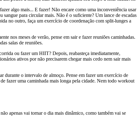
a fazer algo mais... E fazer! Não encare como uma inconveniência usar
eu sangue para circular mais. Não é o suficiente? Um lance de escadas
da no outro, faça um exercício de coordenação com split-lunges a
ente nos meses de verão, pense em sair e fazer reuniões caminhadas.
das salas de reuniões.
corrida ou fazer um HIIT? Depois, reabasteça imediatamente,
onários ativos por não precisarem chegar mais cedo nem sair mais
itar durante o intervalo de almoço. Pense em fazer um exercício de
e de fazer uma caminhada mais longa pela cidade. Nem todo workout
ê não apenas vai tornar o dia mais dinâmico, como também vai se