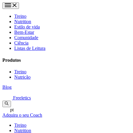
Treino
Nutrition
Estilo de vida
Bem-Estar
Comunidade
Ciência
Listas de Leitura
Produtos
Treino
Nutrição
Blog
Freeletics
pt
Adquira o seu Coach
Treino
Nutrition