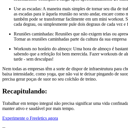
Use as escadas: A maneira mais simples de tornar seu dia de tr
as escadas para ir àquela reunião no sexto andar, encare como 
também pode se transformar facilmente em um mini workout. Su
cada degrau, ou simplesmente pule dois degraus de cada vez e f
Reuniões caminhadas: Reuniões que não exigem telas ou apresen
Tornar as reuniões caminhadas parte da cultura da sua empresa 
Workouts no horário do almoço: Uma hora de almoço é bastante
sabendo que a refeição foi bem merecida. Fazer workouts de a
tarde - sem desculpas!
Nem todas as empresas têm a sorte de dispor de infraestrutura para ch
baixa intensidade, como yoga, que não vai te deixar pingando de su
precisa gerar poças de suor no seu colchão de treino.
Recapitulando:
Trabalhar em tempo integral não precisa significar uma vida confina
manter ativo e saudável por mais tempo.
Experimente o Freeletics agora