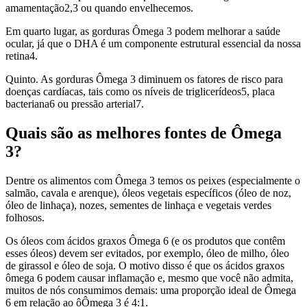
amamentação2,3 ou quando envelhecemos.
Em quarto lugar, as gorduras Ômega 3 podem melhorar a saúde
ocular, já que o DHA é um componente estrutural essencial da nossa
retina4.
Quinto. As gorduras Ômega 3 diminuem os fatores de risco para
doenças cardíacas, tais como os níveis de triglicerídeos5, placa
bacteriana6 ou pressão arterial7.
Quais são as melhores fontes de Ômega
3?
Dentre os alimentos com Ômega 3 temos os peixes (especialmente o
salmão, cavala e arenque), óleos vegetais específicos (óleo de noz,
óleo de linhaça), nozes, sementes de linhaça e vegetais verdes
folhosos.
Os óleos com ácidos graxos Ômega 6 (e os produtos que contêm
esses óleos) devem ser evitados, por exemplo, óleo de milho, óleo
de girassol e óleo de soja. O motivo disso é que os ácidos graxos
ômega 6 podem causar inflamação e, mesmo que você não admita,
muitos de nós consumimos demais: uma proporção ideal de Ômega
6 em relação ao ôÔmega 3 é 4:1.