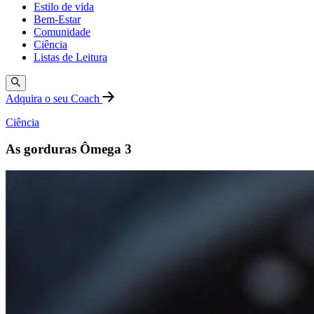
Estilo de vida
Bem-Estar
Comunidade
Ciência
Listas de Leitura
Adquira o seu Coach
Ciência
As gorduras Ômega 3