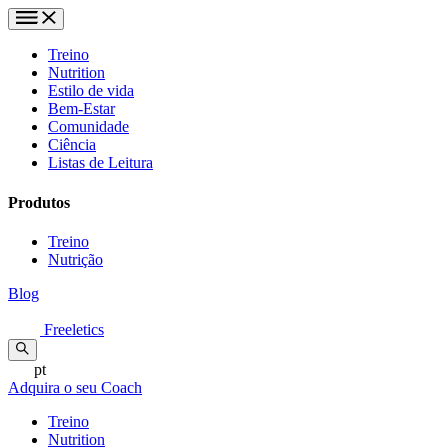
Treino
Nutrition
Estilo de vida
Bem-Estar
Comunidade
Ciência
Listas de Leitura
Produtos
Treino
Nutrição
Blog
Freeletics
pt
Adquira o seu Coach
Treino
Nutrition