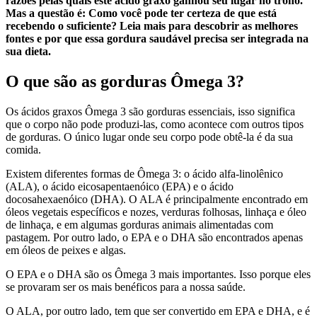
razões pelas quais este ácido graxo ganhou seu lugar no trono.
Mas a questão é: Como você pode ter certeza de que está
recebendo o suficiente? Leia mais para descobrir as melhores
fontes e por que essa gordura saudável precisa ser integrada na
sua dieta.
O que são as gorduras Ômega 3?
Os ácidos graxos Ômega 3 são gorduras essenciais, isso significa
que o corpo não pode produzi-las, como acontece com outros tipos
de gorduras. O único lugar onde seu corpo pode obtê-la é da sua
comida.
Existem diferentes formas de Ômega 3: o ácido alfa-linolênico
(ALA), o ácido eicosapentaenóico (EPA) e o ácido
docosahexaenóico (DHA). O ALA é principalmente encontrado em
óleos vegetais específicos e nozes, verduras folhosas, linhaça e óleo
de linhaça, e em algumas gorduras animais alimentadas com
pastagem. Por outro lado, o EPA e o DHA são encontrados apenas
em óleos de peixes e algas.
O EPA e o DHA são os Ômega 3 mais importantes. Isso porque eles
se provaram ser os mais benéficos para a nossa saúde.
O ALA, por outro lado, tem que ser convertido em EPA e DHA, e é