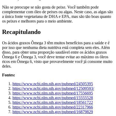
Não se preocupe se não gosta de peixe. Você também pode
complementar com óleo de peixes ou algas. Neste caso, as algas são
a única fonte vegetariana de DHA e EPA, mas são tão boas quanto
os peixes e melhores para o meio ambiente.
Recapitulando
Os ácidos graxos Ômega 3 têm muitos benefícios para a saúde e é
por isso que nenhuma dieta nutritiva está completa sem eles. Além
disso, para obter uma proporção saudável entre os ácidos graxos
Ômega 6 e Ômega 3, você deve tentar evitar ao máximo os óleos
ricos em Ômega 6, visto que provavelmente você já consome muito
deles.
Fontes:
https://www.ncbi.nlm.nih.gov/pubmed/24505395
https://www.ncbi.nlm.nih.gov/pubmed/12509593/
https://www.ncbi.nlm.nih.gov/pubmed/17556695
https://www.ncbi.nlm.nih.gov/pubmed/15555528
https://www.ncbi.nlm.nih.gov/pubmed/18561722
https://www.ncbi.nlm.nih.gov/pubmed/22317966
https://www.ncbi.nlm.nih.gov/pubmed/16879829