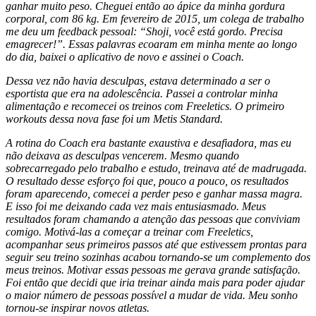
ganhar muito peso. Cheguei então ao ápice da minha gordura
corporal, com 86 kg. Em fevereiro de 2015, um colega de trabalho
me deu um feedback pessoal: “Shoji, você está gordo. Precisa
emagrecer!”. Essas palavras ecoaram em minha mente ao longo
do dia, baixei o aplicativo de novo e assinei o Coach.
Dessa vez não havia desculpas, estava determinado a ser o
esportista que era na adolescência. Passei a controlar minha
alimentação e recomecei os treinos com Freeletics. O primeiro
workouts dessa nova fase foi um Metis Standard.
A rotina do Coach era bastante exaustiva e desafiadora, mas eu
não deixava as desculpas vencerem. Mesmo quando
sobrecarregado pelo trabalho e estudo, treinava até de madrugada.
O resultado desse esforço foi que, pouco a pouco, os resultados
foram aparecendo, comecei a perder peso e ganhar massa magra.
E isso foi me deixando cada vez mais entusiasmado. Meus
resultados foram chamando a atenção das pessoas que conviviam
comigo. Motivá-las a começar a treinar com Freeletics,
acompanhar seus primeiros passos até que estivessem prontas para
seguir seu treino sozinhas acabou tornando-se um complemento dos
meus treinos. Motivar essas pessoas me gerava grande satisfação.
Foi então que decidi que iria treinar ainda mais para poder ajudar
o maior número de pessoas possível a mudar de vida. Meu sonho
tornou-se inspirar novos atletas.