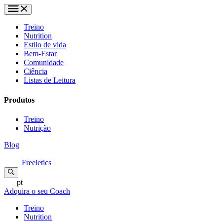
Treino
Nutrition
Estilo de vida
Bem-Estar
Comunidade
Ciência
Listas de Leitura
Produtos
Treino
Nutrição
Blog
Freeletics
pt
Adquira o seu Coach
Treino
Nutrition