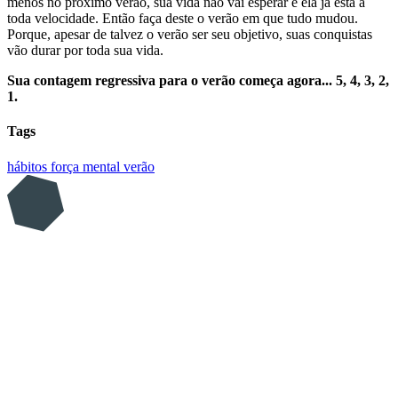
menos no próximo verão, sua vida não vai esperar e ela já está à
toda velocidade. Então faça deste o verão em que tudo mudou.
Porque, apesar de talvez o verão ser seu objetivo, suas conquistas
vão durar por toda sua vida.
Sua contagem regressiva para o verão começa agora... 5, 4, 3, 2,
1.
Tags
hábitos
força mental
verão