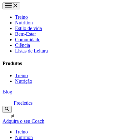
Treino
Nutrition
Estilo de vida
Bem-Estar
Comunidade
Ciência
Listas de Leitura
Produtos
Treino
Nutrição
Blog
Freeletics
pt
Adquira o seu Coach
Treino
Nutrition