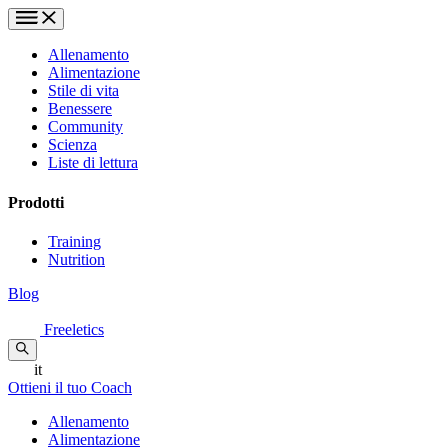
Allenamento
Alimentazione
Stile di vita
Benessere
Community
Scienza
Liste di lettura
Prodotti
Training
Nutrition
Blog
Freeletics
it
Ottieni il tuo Coach
Allenamento
Alimentazione