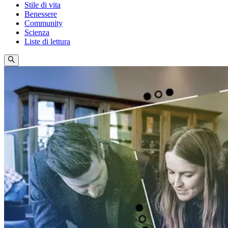
Stile di vita
Benessere
Community
Scienza
Liste di lettura