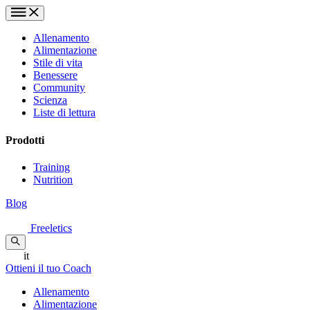
Allenamento
Alimentazione
Stile di vita
Benessere
Community
Scienza
Liste di lettura
Prodotti
Training
Nutrition
Blog
Freeletics
it
Ottieni il tuo Coach
Allenamento
Alimentazione