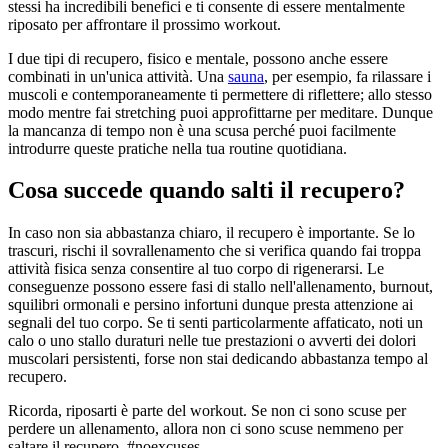
stessi ha incredibili benefici e ti consente di essere mentalmente
riposato per affrontare il prossimo workout.
I due tipi di recupero, fisico e mentale, possono anche essere
combinati in un'unica attività. Una
sauna
, per esempio, fa rilassare i
muscoli e contemporaneamente ti permettere di riflettere; allo stesso
modo mentre fai stretching puoi approfittarne per meditare. Dunque
la mancanza di tempo non è una scusa perché puoi facilmente
introdurre queste pratiche nella tua routine quotidiana.
Cosa succede quando salti il recupero?
In caso non sia abbastanza chiaro, il recupero è importante. Se lo
trascuri, rischi il sovrallenamento che si verifica quando fai troppa
attività fisica senza consentire al tuo corpo di rigenerarsi. Le
conseguenze possono essere fasi di stallo nell'allenamento, burnout,
squilibri ormonali e persino infortuni dunque presta attenzione ai
segnali del tuo corpo. Se ti senti particolarmente affaticato, noti un
calo o uno stallo duraturi nelle tue prestazioni o avverti dei dolori
muscolari persistenti, forse non stai dedicando abbastanza tempo al
recupero.
Ricorda, riposarti è parte del workout. Se non ci sono scuse per
perdere un allenamento, allora non ci sono scuse nemmeno per
saltare il recupero. #noexcuses