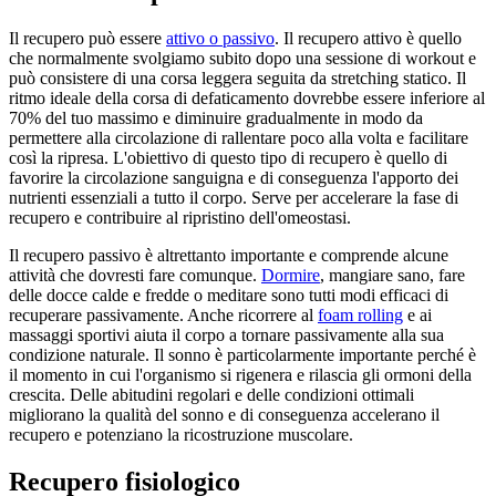
Il recupero può essere
attivo o passivo
. Il recupero attivo è quello
che normalmente svolgiamo subito dopo una sessione di workout e
può consistere di una corsa leggera seguita da stretching statico. Il
ritmo ideale della corsa di defaticamento dovrebbe essere inferiore al
70% del tuo massimo e diminuire gradualmente in modo da
permettere alla circolazione di rallentare poco alla volta e facilitare
così la ripresa. L'obiettivo di questo tipo di recupero è quello di
favorire la circolazione sanguigna e di conseguenza l'apporto dei
nutrienti essenziali a tutto il corpo. Serve per accelerare la fase di
recupero e contribuire al ripristino dell'omeostasi.
Il recupero passivo è altrettanto importante e comprende alcune
attività che dovresti fare comunque.
Dormire
, mangiare sano, fare
delle docce calde e fredde o meditare sono tutti modi efficaci di
recuperare passivamente. Anche ricorrere al
foam rolling
e ai
massaggi sportivi aiuta il corpo a tornare passivamente alla sua
condizione naturale. Il sonno è particolarmente importante perché è
il momento in cui l'organismo si rigenera e rilascia gli ormoni della
crescita. Delle abitudini regolari e delle condizioni ottimali
migliorano la qualità del sonno e di conseguenza accelerano il
recupero e potenziano la ricostruzione muscolare.
Recupero fisiologico