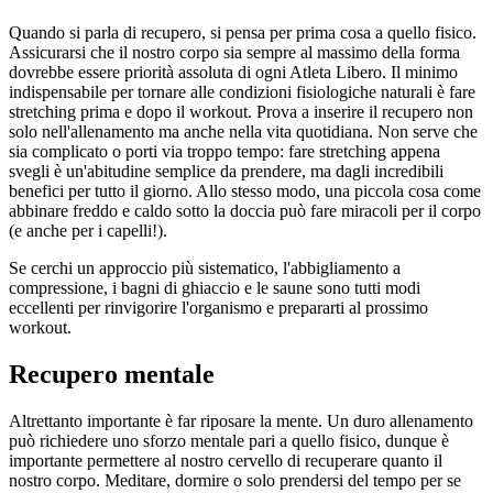
Quando si parla di recupero, si pensa per prima cosa a quello fisico.
Assicurarsi che il nostro corpo sia sempre al massimo della forma
dovrebbe essere priorità assoluta di ogni Atleta Libero. Il minimo
indispensabile per tornare alle condizioni fisiologiche naturali è fare
stretching prima e dopo il workout. Prova a inserire il recupero non
solo nell'allenamento ma anche nella vita quotidiana. Non serve che
sia complicato o porti via troppo tempo: fare stretching appena
svegli è un'abitudine semplice da prendere, ma dagli incredibili
benefici per tutto il giorno. Allo stesso modo, una piccola cosa come
abbinare freddo e caldo sotto la doccia può fare miracoli per il corpo
(e anche per i capelli!).
Se cerchi un approccio più sistematico, l'abbigliamento a
compressione, i bagni di ghiaccio e le saune sono tutti modi
eccellenti per rinvigorire l'organismo e prepararti al prossimo
workout.
Recupero mentale
Altrettanto importante è far riposare la mente. Un duro allenamento
può richiedere uno sforzo mentale pari a quello fisico, dunque è
importante permettere al nostro cervello di recuperare quanto il
nostro corpo. Meditare, dormire o solo prendersi del tempo per se