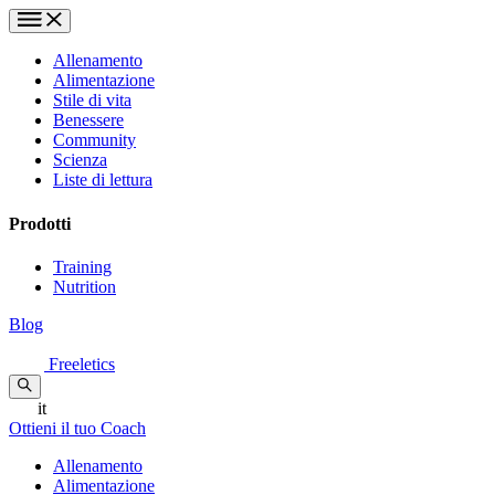
Allenamento
Alimentazione
Stile di vita
Benessere
Community
Scienza
Liste di lettura
Prodotti
Training
Nutrition
Blog
Freeletics
it
Ottieni il tuo Coach
Allenamento
Alimentazione