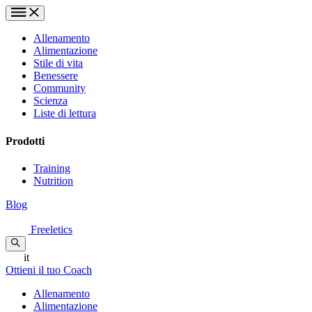
Allenamento
Alimentazione
Stile di vita
Benessere
Community
Scienza
Liste di lettura
Prodotti
Training
Nutrition
Blog
Freeletics
it
Ottieni il tuo Coach
Allenamento
Alimentazione