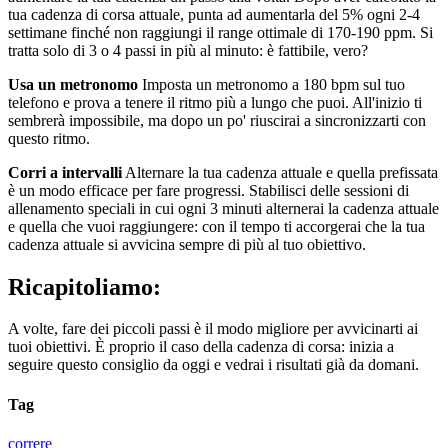
tua cadenza di corsa attuale, punta ad aumentarla del 5% ogni 2-4
settimane finché non raggiungi il range ottimale di 170-190 ppm. Si
tratta solo di 3 o 4 passi in più al minuto: è fattibile, vero?
Usa un metronomo
Imposta un metronomo a 180 bpm sul tuo
telefono e prova a tenere il ritmo più a lungo che puoi. All'inizio ti
sembrerà impossibile, ma dopo un po' riuscirai a sincronizzarti con
questo ritmo.
Corri a intervalli
Alternare la tua cadenza attuale e quella prefissata
è un modo efficace per fare progressi. Stabilisci delle sessioni di
allenamento speciali in cui ogni 3 minuti alternerai la cadenza attuale
e quella che vuoi raggiungere: con il tempo ti accorgerai che la tua
cadenza attuale si avvicina sempre di più al tuo obiettivo.
Ricapitoliamo:
A volte, fare dei piccoli passi è il modo migliore per avvicinarti ai
tuoi obiettivi. È proprio il caso della cadenza di corsa: inizia a
seguire questo consiglio da oggi e vedrai i risultati già da domani.
Tag
correre