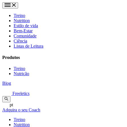
Treino
Nutrition
Estilo de vida
Bem-Estar
Comunidade
Ciência
Listas de Leitura
Produtos
Treino
Nutrição
Blog
Freeletics
pt
Adquira o seu Coach
Treino
Nutrition