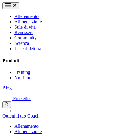
Allenamento
Alimentazione
Stile di vita
Benessere
Community
Scienza
Liste di lettura
Prodotti
Training
Nutrition
Blog
Freeletics
it
Ottieni il tuo Coach
Allenamento
Alimentazione