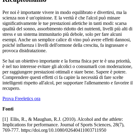
Per noi è importante vivere in modo equilibrato e divertirsi, ma la
scienza non è un'opinione. E la verità è che l'alcol può minare
significativamente le tue prestazioni atletiche in tanti modi: scarsa
qualità del sonno, assorbimento ridotto dei nutrienti, livelli più alti di
stress e un sistema immunitario più debole, solo per fare alcuni
esempi. Anche un semplice calice di vino può avere effetti dannosi,
poiché influenza i livelli dell'ormone della crescita, fa ingrassare e
provoca disidratazione.
Se hai un obiettivo importante e la forma fisica per te è una priorità,
è nel tuo interesse evitare gli alcolici o consumarli con moderazione,
per raggiungere prestazioni ottimali e stare bene. Sapere è potere.
Comprendere questi effetti ci fa capire la necessità di fare scelte
intelligenti rispetto all'alcol, per supportare l'allenamento e favorire il
recupero.
Prova Freeletics ora
Fonti
[1] Ellis, R., & Maughan, R.J. (2010). Alcohol and the athlete:
Implications for performance. Journal of Sports Sciences, 28(7),
769-777. https://doi.org/10.1080/02640411003711950