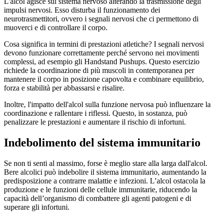
L'alcol agisce sul sistema nervoso alterando la trasmissione degli
impulsi nervosi. Esso disturba il funzionamento dei
neurotrasmettitori, ovvero i segnali nervosi che ci permettono di
muoverci e di controllare il corpo.
Cosa significa in termini di prestazioni atletiche? I segnali nervosi
devono funzionare correttamente perché servono nei movimenti
complessi, ad esempio gli Handstand Pushups. Questo esercizio
richiede la coordinazione di più muscoli in contemporanea per
mantenere il corpo in posizione capovolta e combinare equilibrio,
forza e stabilità per abbassarsi e risalire.
Inoltre, l'impatto dell'alcol sulla funzione nervosa può influenzare la
coordinazione e rallentare i riflessi. Questo, in sostanza, può
penalizzare le prestazioni e aumentare il rischio di infortuni.
Indebolimento del sistema immunitario
Se non ti senti al massimo, forse è meglio stare alla larga dall'alcol.
Bere alcolici può indebolire il sistema immunitario, aumentando la
predisposizione a contrarre malattie e infezioni. L’alcol ostacola la
produzione e le funzioni delle cellule immunitarie, riducendo la
capacità dell’organismo di combattere gli agenti patogeni e di
superare gli infortuni.